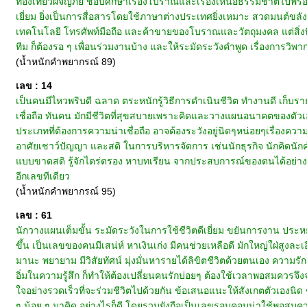
ท่องเที่ยวผจญภัย ชอบศึกษาเรื่องโบราณและเรื่องเหนือธรรมชาติไปพร้อม
เยี่ยม ยิ่งเป็นการสื่อสารโดยใช้ภาษาต่างประเทศยิ่งเหมาะ สวดมนต์ขลัง
เทคโนโลยี โทรศัพท์มือถือ และค้าขายของโบราณและวัตถุมงคล แต่สิ่งท
ทีม ก็ต้องรอ ๆ เพื่อนร่วมงานบ้าง และให้ระมัดระวังคำพูด เรื่องการวิพากษ์
(น้ำหนักคำพยากรณ์ 89)
เลข : 14
เป็นคนมีไหวพริบดี ฉลาด ตระหนักรู้วิธีการดำเนินชีวิต ทำงานดี เก็บราย
เชื่อถือ ทันคน มักมีชีวิตที่สุขสบายเพราะคิดและวางแผนอนาคตของต
ประเภทที่ต้องการความน่าเชื่อถือ อาจต้องระวังอยู่นิดๆหน่อยๆเรื่องความเ
อาศัยเชาว์ปัญญา และสติ ในการบริหารจัดการ เช่นนักธุรกิจ นักคิดน
แบบขาดสติ รู้จักไตร่ตรอง หาบทเรียน จากประสบการณ์ของตนได้อย่างทันเ
อีกเลขทีเดียว
(น้ำหนักคำพยากรณ์ 95)
เลข : 61
นักวางแผนเต็มขั้น ระมัดระวังในการใช้ชีวิตดีเยี่ยม ขยันการงาน ประหยัดมัธ
ขึ้น เป็นเลขของคนมีเสน่ห์ หาเงินเก่ง มีคนช่วยเหลือดี มักใหญ่ใฝ่สูงล
มานะ พยายาม มีวิสัยทัศน์ มุ่งมั่นหารายได้ลิขิตชีวิตด้วยตนเอง ความรัก
อิ่มในความรู้สึก ก็ทำให้ต้องเปลี่ยนคนรักบ่อยๆ ต้องใช้เวลาพอสมควรจึง
ใจอย่างรวดเร็วที่จะร่วมชีวิตไปด้วยกัน ข้อเสนอแนะให้สังเกตตัวเองนิด 
ๆ น้อย ๆ มาคิด อย่างไรก็ดี โดยรวมยังถือเป็นเลขรอบคอบน่าใช้พอสมค