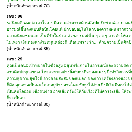
(น้ำหนักคำพยากรณ์ 70)
เลข : 96
รสนิยมดี พูดเก่ง เอาใจเก่ง มีความสามารถด้านศิลปะ รักพวกพ้อง บางครั้ง
อารมณ์ขึ้นลงแบบศิลปินโดยแท้ มักชอบอยู่ในโลกของความฝันมากกว่าความ
ความนิยมชมชอบ เป็นที่รักใคร่ แต่ด้วยอารมณ์ขึ้น ๆ ลง ๆ อาจทำให้ความรั
ไม่เหงา เงินทองหาง่ายหมุนคล่องดี เตือนเพราะรัก… ด้วยความเป็นศิลปิน 
(น้ำหนักคำพยากรณ์ 85)
เลข : 29
คุณเป็นคนมีเป้าหมายในชีวิตสูง มีสุนทรียภาพในอารมณ์และความคิด ถน
งานศิลปะทุกแขนง โดยเฉพาะอย่างยิ่งกับธุรกิจของแพงๆ ยิ่งทำกิจการที่
ความสุขกายสุขใจดี อาจชอบสะสมของแปลก ของเก่า เครื่องลางของขลัง ไปไ
ก็คือ คุณอาจเป็นคนโลเลอยู่บ้าง อาจโดนชักจูงได้ง่าย ยิ่งมีเงินมีทอง
เป็นคนใจอ่อน เชื่อคนง่าย อาจเสียทรัพย์ให้กับเรื่องที่ไม่ควรจะเสีย 
ก็จะเป็นสุข ...
(น้ำหนักคำพยากรณ์ 80)
หน้าแรก
|
ทำนายเบอร์
|
วิธีการชำระเงิน
|
ติดต่