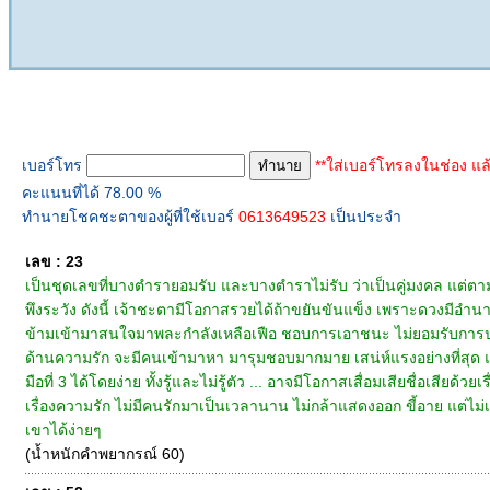
ทำนายเบอร์โทร
เบอร์โทร
**ใส่เบอร์โทรลงในช่อง แล
คะแนนที่ได้ 78.00 %
ทำนายโชคชะตาของผู้ที่ใช้เบอร์
0613649523
เป็นประจำ
เลข : 23
เป็นชุดเลขที่บางตำรายอมรับ และบางตำราไม่รับ ว่าเป็นคู่มงคล แต่ต
พึงระวัง ดังนี้ เจ้าชะตามีโอกาสรวยได้ถ้าขยันขันแข็ง เพราะดวงมีอำนาจบ
ข้ามเข้ามาสนใจมาพละกำลังเหลือเฟือ ชอบการเอาชนะ ไม่ยอมรับการประ
ด้านความรัก จะมีคนเข้ามาหา มารุมชอบมากมาย เสน่ห์แรงอย่างที่สุด แ
มือที่ 3 ได้โดยง่าย ทั้งรู้และไม่รู้ตัว ... อาจมีโอกาสเสื่อมเสียชื่อเส
เรื่องความรัก ไม่มีคนรักมาเป็นเวลานาน ไม่กล้าแสดงออก ขี้อาย แต่ไม่เห
เขาได้ง่ายๆ
(น้ำหนักคำพยากรณ์ 60)