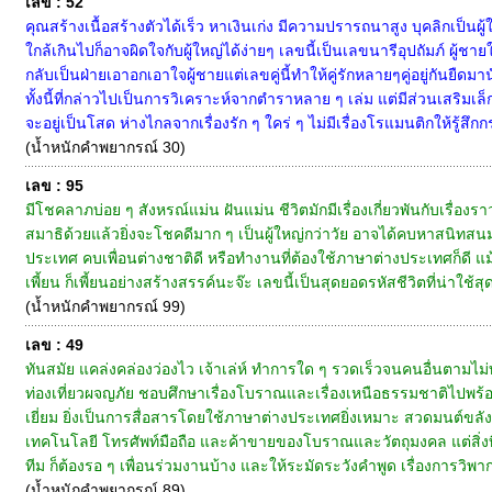
เลข : 52
คุณสร้างเนื้อสร้างตัวได้เร็ว หาเงินเก่ง มีความปรารถนาสูง บุคลิกเป็นผู
ใกล้เกินไปก็อาจผิดใจกับผู้ใหญ่ได้ง่ายๆ เลขนี้เป็นเลขนารีอุปถัมภ์ ผู้ชาย
กลับเป็นฝ่ายเอาอกเอาใจผู้ชายแต่เลขคู่นี้ทำให้คู่รักหลายๆคู่อยู่กันยืด
ทั้งนี้ที่กล่าวไปเป็นการวิเคราะห์จากตำราหลาย ๆ เล่ม แต่มีส่วนเสริมเ
จะอยู่เป็นโสด ห่างไกลจากเรื่องรัก ๆ ใคร่ ๆ ไม่มีเรื่องโรแมนติกให้รู้สึ
(น้ำหนักคำพยากรณ์ 30)
เลข : 95
มีโชคลาภบ่อย ๆ สังหรณ์แม่น ฝันแม่น ชีวิตมักมีเรื่องเกี่ยวพันกับเรื่องรา
สมาธิด้วยแล้วยิ่งจะโชคดีมาก ๆ เป็นผู้ใหญ่กว่าวัย อาจได้คบหาสนิทสนมกับบ
ประเทศ คบเพื่อนต่างชาติดี หรือทำงานที่ต้องใช้ภาษาต่างประเทศก็ดี 
เพี้ยน ก็เพี้ยนอย่างสร้างสรรค์นะจ๊ะ เลขนี้เป็นสุดยอดรหัสชีวิตที่น่าใช้สุด
(น้ำหนักคำพยากรณ์ 99)
เลข : 49
ทันสมัย แคล่งคล่องว่องไว เจ้าเล่ห์ ทำการใด ๆ รวดเร็วจนคนอื่นตาม
ท่องเที่ยวผจญภัย ชอบศึกษาเรื่องโบราณและเรื่องเหนือธรรมชาติไปพร้อม
เยี่ยม ยิ่งเป็นการสื่อสารโดยใช้ภาษาต่างประเทศยิ่งเหมาะ สวดมนต์ขลัง
เทคโนโลยี โทรศัพท์มือถือ และค้าขายของโบราณและวัตถุมงคล แต่สิ่งท
ทีม ก็ต้องรอ ๆ เพื่อนร่วมงานบ้าง และให้ระมัดระวังคำพูด เรื่องการวิพากษ์
(น้ำหนักคำพยากรณ์ 89)