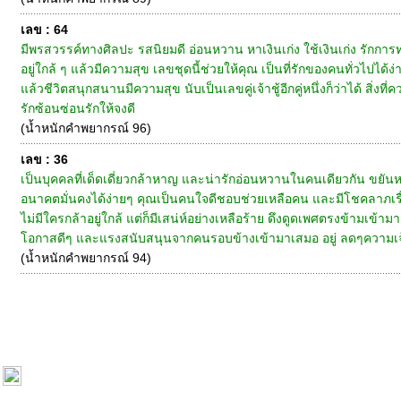
เลข : 64
มีพรสวรรค์ทางศิลปะ รสนิยมดี อ่อนหวาน หาเงินเก่ง ใช้เงินเก่ง รักการ
อยู่ใกล้ ๆ แล้วมีความสุข เลขชุดนี้ช่วยให้คุณ เป็นที่รักของคนทั่วไปได
แล้วชีวิตสนุกสนานมีความสุข นับเป็นเลขคู่เจ้าชู้อีกคู่หนึ่งก็ว่าได้ สิ
รักซ้อนซ่อนรักให้จงดี
(น้ำหนักคำพยากรณ์ 96)
เลข : 36
เป็นบุคคลที่เด็ดเดี่ยวกล้าหาญ และน่ารักอ่อนหวานในคนเดียวกัน ขยันหา
อนาคตมั่นคงได้ง่ายๆ คุณเป็นคนใจดีชอบช่วยเหลือคน และมีโชคลาภเรื่
ไม่มีใครกล้าอยู่ใกล้ แต่ก็มีเสน่ห์อย่างเหลือร้าย ดึงดูดเพศตรงข้ามเข้
โอกาสดีๆ และแรงสนับสนุนจากคนรอบข้างเข้ามาเสมอ อยู่ ลดๆความเจ้าชู
(น้ำหนักคำพยากรณ์ 94)
หน้าแรก
|
ทำนายเบอร์
|
วิธีการชำระเงิน
|
ติดต่