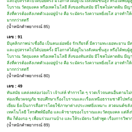
และอุปสรรคไปได้บ่อยครั้ง มีโอกาสได้อยู่ในวงสังคมชั้นสูง หรือได้พบผู้สู
โบราณ วัตถุมงคล หรือเทคโนโลยี สิ่งของทันสมัย มีโชคไม่คาดฝัน มีญาณหย
สิ่งที่ควรต้องสังเกตตัวเองอยู่บ้าง คือ ระมัดระวังความหยิ่งยโส อาจทำให้
มากกว่าสตรี
(น้ำหนักคำพยากรณ์ 85)
เลข : 91
มีบุคลิกภาพน่าเชื่อถือ เป็นคนเย่อหยิ่ง รักเกียรติ์ มีความทะเยอทะยาน มี
และอุปสรรคไปได้บ่อยครั้ง มีโอกาสได้อยู่ในวงสังคมชั้นสูง หรือได้พบผู้สู
โบราณ วัตถุมงคล หรือเทคโนโลยี สิ่งของทันสมัย มีโชคไม่คาดฝัน มีญาณหย
สิ่งที่ควรต้องสังเกตตัวเองอยู่บ้าง คือ ระมัดระวังความหยิ่งยโส อาจทำให้
มากกว่าสตรี
(น้ำหนักคำพยากรณ์ 80)
เลข : 49
ทันสมัย แคล่งคล่องว่องไว เจ้าเล่ห์ ทำการใด ๆ รวดเร็วจนคนอื่นตาม
ท่องเที่ยวผจญภัย ชอบศึกษาเรื่องโบราณและเรื่องเหนือธรรมชาติไปพร้อม
เยี่ยม ยิ่งเป็นการสื่อสารโดยใช้ภาษาต่างประเทศยิ่งเหมาะ สวดมนต์ขลัง
เทคโนโลยี โทรศัพท์มือถือ และค้าขายของโบราณและวัตถุมงคล แต่สิ่งท
ทีม ก็ต้องรอ ๆ เพื่อนร่วมงานบ้าง และให้ระมัดระวังคำพูด เรื่องการวิพากษ์
(น้ำหนักคำพยากรณ์ 89)