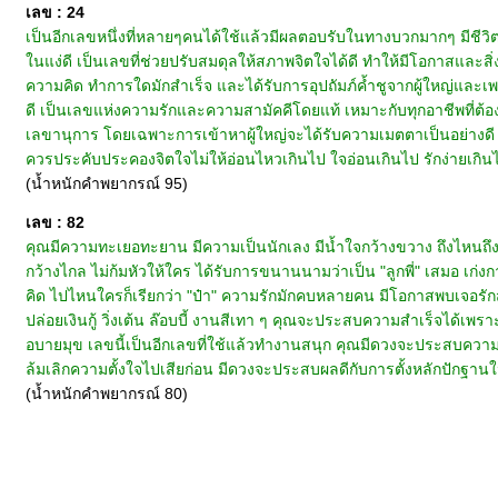
เลข : 24
เป็นอีกเลขหนึ่งที่หลายๆคนได้ใช้แล้วมีผลตอบรับในทางบวกมากๆ มีชีวิตท
ในแง่ดี เป็นเลขที่ช่วยปรับสมดุลให้สภาพจิตใจได้ดี ทำให้มีโอกาสและสิ
ความคิด ทำการใดมักสำเร็จ และได้รับการอุปถัมภ์ค้ำชูจากผู้ใหญ่และเพ
ดี เป็นเลขแห่งความรักและความสามัคคีโดยแท้ เหมาะกับทุกอาชีพที่ต้
เลขานุการ โดยเฉพาะการเข้าหาผู้ใหญ่จะได้รับความเมตตาเป็นอย่างดี นับเ
ควรประคับประคองจิตใจไม่ให้อ่อนไหวเกินไป ใจอ่อนเกินไป รักง่ายเกินไป
(น้ำหนักคำพยากรณ์ 95)
เลข : 82
คุณมีความทะเยอทะยาน มีความเป็นนักเลง มีน้ำใจกว้างขวาง ถึงไหนถึงกัน จ
กว้างไกล ไม่ก้มหัวให้ใคร ได้รับการขนานนามว่าเป็น "ลูกพี่" เสมอ เก่ง
คิด ไปไหนใครก็เรียกว่า "ป๋า" ความรักมักคบหลายคน มีโอกาสพบเจอรักส
ปล่อยเงินกู้ วิ่งเต้น ล๊อบบี้ งานสีเทา ๆ คุณจะประสบความสำเร็จได้เ
อบายมุข เลขนี้เป็นอีกเลขที่ใช้แล้วทำงานสนุก คุณมีดวงจะประสบความส
ล้มเลิกความตั้งใจไปเสียก่อน มีดวงจะประสบผลดีกับการตั้งหลักปักฐา
(น้ำหนักคำพยากรณ์ 80)
หน้าแรก
|
ทำนายเบอร์
|
วิธีการชำระเงิน
|
ติดต่