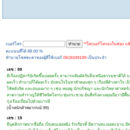
ทำนายเบอร์โทร
เบอร์โทร
**ใส่เบอร์โทรลงในช่อง แล
คะแนนที่ได้ 88.00 %
ทำนายโชคชะตาของผู้ที่ใช้เบอร์
0618249199
เป็นประจำ
เลข : 99
มีเรื่องปฎิหาริย์เกิดขึ้นบ่อยครั้ง สามารถสัมผัสกับสิ่งเหนือธรรมชาติไ
ผลเร็ว ทำบาปก็ได้ผลเร็ว มักสนใจในหาคำตอบทุก ๆ เรื่องที่ค้างคาใจ เป็น
ใช้พลังจิต และสมองมาก ๆ เช่น หมอดู นักปรัชญา และนักวิทยาศาสตร์เ
หาความสำราญให้ชีวิตจิตใจกระชุ่มกระชวย อันที่จริงดวงคุณถือว่ามีพื้นฐ
รุ่งเรืองเปี่ยมไปด้วยบารมี
(น้ำหนักคำพยากรณ์ 99)
เลข : 19
มีบุคลิกภาพน่าเชื่อถือ เป็นคนเย่อหยิ่ง รักเกียรติ์ มีความทะเยอทะยาน มี