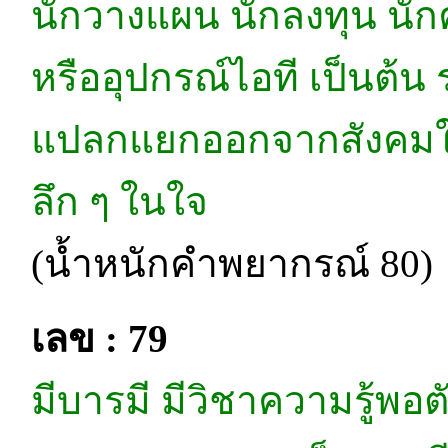
นักวางแผน นักลงทุน นั
หรืออุปกรณ์ไอที เป็นต้น
แปลกแยกออกจากสังคมในบ
ลึก ๆ ในใจ
(น้ำหนักคำพยากรณ์ 80)
เลข : 79
มีบารมี มีวิชาความรู้พอ