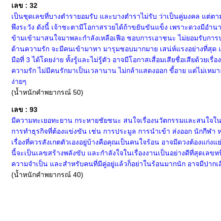
เลข : 32
เป็นชุดเลขที่บางตำรายอมรับ และบางตำราไม่รับ ว่าเป็นคู่มงคล แต่ต
พึงระวัง ดังนี้ เจ้าชะตามีโอกาสรวยได้ถ้าขยันขันแข็ง เพราะดวงมีอำนาจบ
ข้ามเข้ามาสนใจมาพละกำลังเหลือเฟือ ชอบการเอาชนะ ไม่ยอมรับการประ
ด้านความรัก จะมีคนเข้ามาหา มารุมชอบมากมาย เสน่ห์แรงอย่างที่สุด แ
มือที่ 3 ได้โดยง่าย ทั้งรู้และไม่รู้ตัว อาจมีโอกาสเสื่อมเสียชื่อเสียด้
ความรัก ไม่มีคนรักมาเป็นเวลานาน ไม่กล้าแสดงออก ขี้อาย แต่ไม่เหมาะกั
ง่ายๆ
(น้ำหนักคำพยากรณ์ 50)
เลข : 93
มีความทะเยอทะยาน กระหายชัยชนะ สนใจเรื่องนวัตกรรมและสนใจในเรื่อ
การทำธุรกิจที่ต้องแข่งขัน เช่น การประมูล การนำเข้า ส่งออก นักกีฬา 
เรื่องที่ควรสังเกตตัวเองอยู่บ้างคือคุณเป็นคนใจร้อน อาจมีดวงต้องแก่งแย
นี้จะเป็นเลขสร้างพลังขับ และกำลังใจในเรื่องงานเป็นอย่างดีที่สุดเลขหนึ
ความจำเป็น และสำหรับคนที่มีคู่อยู่แล้วก็อย่าในร้อนมากนัก อาจมีปากเส
(น้ำหนักคำพยากรณ์ 40)
หน้าแรก
|
ทำนายเบอร์
|
วิธีการชำระเงิน
|
ติดต่