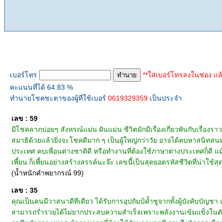
ทำนายเบอร์โทร
เบอร์โทร
**ใส่เบอร์โทรลงในช่อง แล
คะแนนที่ได้ 64.83 %
ทำนายโชคชะตาของผู้ที่ใช้เบอร์
0619329359
เป็นประจำ
เลข : 59
มีโชคลาภบ่อยๆ สังหรณ์แม่น ฝันแม่น ชีวิตมักมีเรื่องเกี่ยวพันกับเรื่องราว
สมาธิด้วยแล้วยิ่งจะโชคดีมาก ๆ เป็นผู้ใหญ่กว่าวัย อาจได้คบหาสนิทสนมกับบ
ประเทศ คบเพื่อนต่างชาติดี หรือทำงานที่ต้องใช้ภาษาต่างประเทศก็ดี 
เพี้ยน ก็เพี้ยนอย่างสร้างสรรค์นะจ๊ะ เลขนี้เป็นสุดยอดรหัสชีวิตที่น่าใช้สุ
(น้ำหนักคำพยากรณ์ 99)
เลข : 35
คุณเป็นคนมีวาสนาดีทีเดียว ได้รับการอุปถัมป์ค้ำชูจากทั้งผู้บังคับบัญ
สามารถร่ำรวยได้ไม่ยากประสบความสำเร็จเพราะพลังงานเข้มแข็งในตัว 