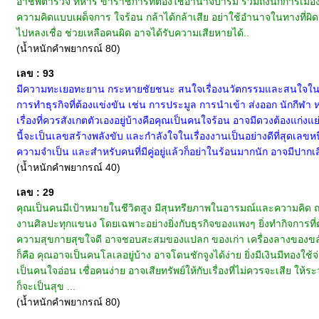
อาชีพตำรวจ ทหาร ข้าราชการที่ต้องใช้อำนาจบารมี รวมถึงนักการเมือ
ความคิดแบบเผด็จการ ใจร้อน กล้าได้กล้าเสีย อย่าใช้อำนาจในทางที่ผ
ไปหลงเชื่อ ช่วยเหลือคนผิด อาจได้รับความเสียหายได้..
(น้ำหนักคำพยากรณ์ 80)
เลข : 93
มีความทะเยอทะยาน กระหายชัยชนะ สนใจเรื่องนวัตกรรมและสนใจในเรื่อ
การทำธุรกิจที่ต้องแข่งขัน เช่น การประมูล การนำเข้า ส่งออก นักกีฬา 
เรื่องที่ควรสังเกตตัวเองอยู่บ้างคือคุณเป็นคนใจร้อน อาจมีดวงต้องแก่งแย
นี้จะเป็นเลขสร้างพลังขับ และกำลังใจในเรื่องงานเป็นอย่างดีที่สุดเลขหนึ
ความจำเป็น และสำหรับคนที่มีคู่อยู่แล้วก็อย่าในร้อนมากนัก อาจมีปากเส
(น้ำหนักคำพยากรณ์ 40)
เลข : 29
คุณเป็นคนมีเป้าหมายในชีวิตสูง มีสุนทรียภาพในอารมณ์และความคิด ถน
งานศิลปะทุกแขนง โดยเฉพาะอย่างยิ่งกับธุรกิจของแพงๆ ยิ่งทำกิจการที่
ความสุขกายสุขใจดี อาจชอบสะสมของแปลก ของเก่า เครื่องลางของขลัง ไปไ
ก็คือ คุณอาจเป็นคนโลเลอยู่บ้าง อาจโดนชักจูงได้ง่าย ยิ่งมีเงินมีทอง
เป็นคนใจอ่อน เชื่อคนง่าย อาจเสียทรัพย์ให้กับเรื่องที่ไม่ควรจะเสีย 
ก็จะเป็นสุข ...
(น้ำหนักคำพยากรณ์ 80)