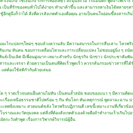
เงินเก่ง ใช้เงินเก่ง รักการท่องเที่ยว ละมุนละไม โรแมนติก พูดจาไพเราะ เ
ุณ เป็นที่รักของคนทั่วไปได้ง่ายๆ ทำมาค้าขึ้น และสามารถหาเงินได้หลายๆทาง
ู้อีกคู่นึงก็ว่าได้ สิ่งที่ควรสังเกตตัวเองคือคุณ อาจเป็นคนใจอ่อนขี้สงสารเ
งอะไรแปลกๆใหม่ๆ ชอบล้วงความลับ มีความสมารถในการสืบเสาะ ไหวพริบดี
ทันเกม ทันคน ชอบการเคลื่อนไหวและการเปลี่ยนแปลง ไม่ชอบอยู่นิ่ง ๆ ถ
พันธ์เป็นเลิศ มีเพื่อนฝูงมาก เหมาะสำหรับ นักธุรกิจ นักข่าว นักประชาสั
ื่อสารและเจรจา ด้วยความเป็นคนที่คิดเร็วพูดเร็ว ควรกลั่นกรองข่าวสารที่ได
แต่ต้องใช้สติกำกับด้วยเสมอ
การใด ๆ รวดเร็วจนคนอื่นตามไม่ทัน เป็นคนล้ำสมัย ชอบของแนว ๆ มีความคิ
เรื่องเหนือธรรมชาติไปพร้อม ๆ กัน ทันโลก ทันเหตุการณ์ พูดจาฉะฉาน น่าเช
ประเทศยิ่งเหมาะ สวดมนต์ขลัง ไหวพริบปฎิภาณดี เลขนี้เหมาะงานที่เกี่ยวข้อ
โบราณและวัตถุมงคล แต่สิ่งที่ต้องสังเกตตัวเองด้วยคือถ้าทำงานเร็วเกินไ
ัดระวังคำพูด เรื่องการวิพากษ์วิจารณ์ผู้อื่น