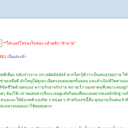
**ใส่เบอร์โทรลงในช่อง แล้วคลิก "ทำนาย"
4461
เป็นประจำ
ีเยี่ยม ขยันการงาน ประหยัดมัธยัสถ์ หากใครรู้ตัวว่าเป็นคนสุรุ่ยสุร่าย ใช้เงิ
นช่วยเหลือดี มักใหญ่ใฝ่สูงละเอียดรอบคอบทุกขั้นตอน และดำเนินชีวิตตามแผน
้ลิขิตชีวิตด้วยตนเอง ความรักอาจรักง่าย หน่ายเร็ว มองหาคนที่เหมาะสมอยู่เร
บ่อยๆ ต้องใช้เวลาพอสมควรจึงจะเจอคู่แท้หรือคนที่ตนเองอยากลงหลักปักฐานด้ว
อเสนอแนะให้สังเกตตัวเองนิด ๆ หน่อย ๆ สำหรับเลขนี้คือ คุณอาจเป็นคนเจ้าค
ือเป็นเลขรอบคอบน่าใช้พอสมควร