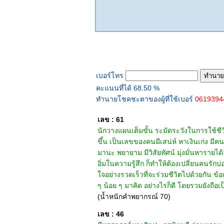
ทำนายเบอร์โทร
เบอร์โทร
คะแนนที่ได้ 68.50 %
ทำนายโชคชะตาของผู้ที่ใช้เบอร์
061939
เลข : 61
นักวางแผนเต็มขั้น ระมัดระวังในการใช้ชีวิตด
ขึ้น เป็นเลขของคนมีเสน่ห์ หาเงินเก่ง มีค
มานะ พยายาม มีวิสัยทัศน์ มุ่งมั่นหารายได
อิ่มในความรู้สึก ก็ทำให้ต้องเปลี่ยนคนรัก
ใจอย่างรวดเร็วที่จะร่วมชีวิตไปด้วยกัน ข้
ๆ น้อย ๆ มาคิด อย่างไรก็ดี โดยรวมยังถ
(น้ำหนักคำพยากรณ์ 70)
เลข : 46