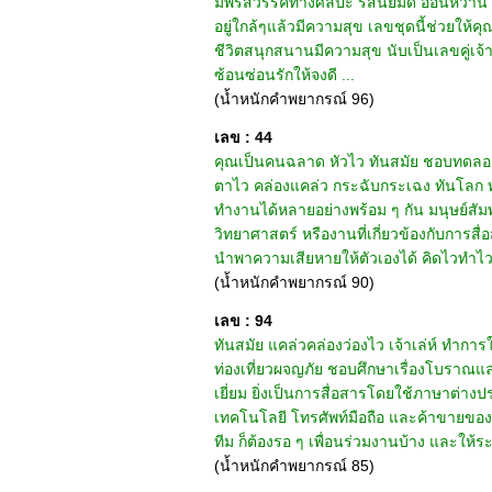
มีพรสวรรค์ทางศิลปะ รสนิยมดี อ่อนหวาน หา
อยู่ใกล้ๆแล้วมีความสุข เลขชุดนี้ช่วยให้ค
ชีวิตสนุกสนานมีความสุข นับเป็นเลขคู่เจ้าช
ซ้อนซ่อนรักให้จงดี ...
(น้ำหนักคำพยากรณ์ 96)
เลข : 44
คุณเป็นคนฉลาด หัวไว ทันสมัย ชอบทดลอ
ตาไว คล่องแคล่ว กระฉับกระเฉง ทันโลก 
ทำงานได้หลายอย่างพร้อม ๆ กัน มนุษย์สัม
วิทยาศาสตร์ หรืองานที่เกี่ยวข้องกับการส
นำพาความเสียหายให้ตัวเองได้ คิดไวทำไว 
(น้ำหนักคำพยากรณ์ 90)
เลข : 94
ทันสมัย แคล่วคล่องว่องไว เจ้าเล่ห์ ทำ
ท่องเที่ยวผจญภัย ชอบศึกษาเรื่องโบราณและ
เยี่ยม ยิ่งเป็นการสื่อสารโดยใช้ภาษาต่าง
เทคโนโลยี โทรศัพท์มือถือ และค้าขายของ
ทีม ก็ต้องรอ ๆ เพื่อนร่วมงานบ้าง และให้ระม
(น้ำหนักคำพยากรณ์ 85)