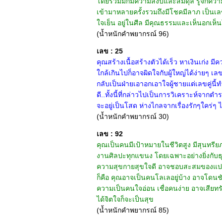
โดยรวมมักมีความสงบและสมดุล รู้จักความพ
เข้ามาหลายครั้งรวมถึงมีโชคมีลาภ เป็นเลขส
ใจเย็น อยู่ในศีล มีคุณธรรมและเห็นอกเห็นใจ
(น้ำหนักคำพยากรณ์ 96)
เลข : 25
คุณสร้างเนื้อสร้างตัวได้เร็ว หาเงินเก่ง ม
ใกล้เกินไปก็อาจผิดใจกับผู้ใหญ่ได้ง่ายๆ เลข
กลับเป็นฝ่ายเอาอกเอาใจผู้ชายแต่เลขคู่นี้ท
ดี..ทั้งนี้ที่กล่าวไปเป็นการวิเคราะห์จาก
จะอยู่เป็นโสด ห่างไกลจากเรื่องรักๆใคร่ๆ ไ
(น้ำหนักคำพยากรณ์ 30)
เลข : 92
คุณเป็นคนมีเป้าหมายในชีวิตสูง มีสุนทรี
งานศิลปะทุกแขนง โดยเฉพาะอย่างยิ่งกับธุร
ความสุขกายสุขใจดี อาจชอบสะสมของแปลก ขอ
ก็คือ คุณอาจเป็นคนโลเลอยู่บ้าง อาจโดนชัก
ความเป็นคนใจอ่อน เชื่อคนง่าย อาจเสียทร
ได้จิตใจก็จะเป็นสุข
(น้ำหนักคำพยากรณ์ 85)