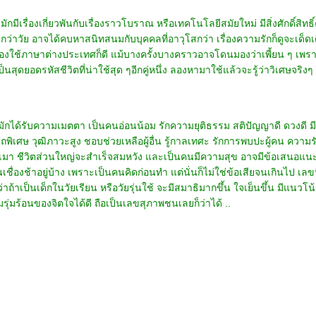
มีเรื่องเกี่ยวพันกับเรื่องราวโบราณ หรือเทคโนโลยีสมัยใหม่ มีสิ่งศักดิ์สิทธิ์
ว่าวัย อาจได้คบหาสนิทสนมกับบุคคลที่อาวุโสกว่า เรื่องความรักก็ดูจะเด็ดเดี่ย
ต้องใช้ภาษาต่างประเทศก็ดี แม้บางครั้งบางคราวอาจโดนมองว่าเพี้ยน ๆ เพ
ป็นสุดยอดรหัสชีวิตที่น่าใช้สุด ๆอีกคู่หนึ่ง ลองหามาใช้แล้วจะรู้ว่าวิเศษจริงๆ
ญ่มักได้รับความเมตตา เป็นคนอ่อนน้อม รักความยุติธรรม สติปัญญาดี ดวงดี มี
ิเศษ วุฒิภาวะสูง ชอบช่วยเหลือผู้อื่น รู้กาลเทศะ รักการพบปะผู้คน ความรัก
มา ชีวิตส่วนใหญ่จะสำเร็จสมหวัง และเป็นคนมีความสุข อาจมีข้อเสนอแนะให
ชื่องช้าอยู่บ้าง เพราะเป็นคนคิดก่อนทำ แต่นั่นก็ไม่ใช่ข้อเสียจนเกินไป เล
ป็นเด็กในวัยเรียน หรือวัยรุ่นใช้ จะมีสมาธิมากขึ้น ใจเย็นขึ้น มีแนวโน้มจ
รุ่มร้อนของจิตใจได้ดี ถือเป็นเลขสุภาพชนเลยก็ว่าได้ ..
ารชำระเงิน
|
ติดต่อเรา
COPYRIGHT (C) 2014