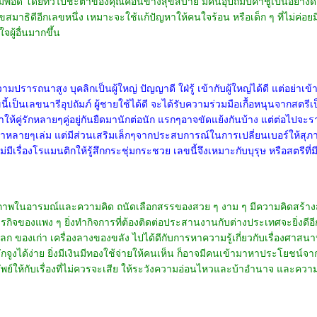
อดี โดยทั่วไปชะตาของคุณค่อนข้างสุขสบาย มีคนอุปถัมป์ค้ำชูเป็นอย่างดี
มาธิดีอีกเลขหนึ่ง เหมาะจะใช้แก้ปัญหาให้คนใจร้อน หรือเด็ก ๆ ที่ไม่ค่อยม
ผู้อื่นมากขึ้น
ีความปรารถนาสูง บุคลิกเป็นผู้ใหญ่ ปัญญาดี ใฝ่รู้ เข้ากับผู้ใหญ่ได้ดี แต่อ
นี้เป็นเลขนารีอุปถัมภ์ ผู้ชายใช้ได้ดี จะได้รับความร่วมมือเกื้อหนุนจากสตรีเป
ำให้คู่รักหลายๆคู่อยู่กันยืดมานักต่อนัก แรกๆอาจขัดแย้งกันบ้าง แต่ต่อไปจะ
ตำราหลายๆเล่ม แต่มีส่วนเสริมเล็กๆจากประสบการณ์ในการเปลี่ยนเบอร์ให้สุภาพ
ม่มีเรื่องโรแมนติกให้รู้สึกกระชุ่มกระชวย เลขนี้จึงเหมาะกับบุรุษ หรือสตรีที
ยภาพในอารมณ์และความคิด ถนัดเลือกสรรของสวย ๆ งาม ๆ มีความคิดสร้างสรร
กิจของแพง ๆ ยิ่งทำกิจการที่ต้องติดต่อประสานงานกับต่างประเทศจะยิ่งดีอี
งเก่า เครื่องลางของขลัง ไปได้ดีกับการหาความรู้เกี่ยวกับเรื่องศาสนาหรื
จูงได้ง่าย ยิ่งมีเงินมีทองใช้จ่ายให้คนเห็น ก็อาจมีคนเข้ามาหาประโยชน์จาก
ัพย์ให้กับเรื่องที่ไม่ควรจะเสีย ให้ระวังความอ่อนไหวและบ้าอำนาจ และควา