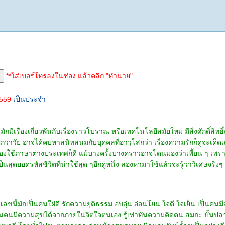
**ใส่เบอร์โทรลงในช่อง แล้วคลิก "ทำนาย"
2559
เป็นประจำ
มีเรื่องเกี่ยวพันกับเรื่องราวโบราณ หรือเทคโนโลยีสมัยใหม่ มีสิ่งศักดิ์สิทธิ์
ว่าวัย อาจได้คบหาสนิทสนมกับบุคคลที่อาวุโสกว่า เรื่องความรักก็ดูจะเด็ดเดี่ย
ต้องใช้ภาษาต่างประเทศก็ดี แม้บางครั้งบางคราวอาจโดนมองว่าเพี้ยน ๆ เพ
ป็นสุดยอดรหัสชีวิตที่น่าใช้สุด ๆอีกคู่หนึ่ง ลองหามาใช้แล้วจะรู้ว่าวิเศษจริงๆ
ลขนี้มักเป็นคนใฝ่ดี รักความยุติธรรม อบอุ่น อ่อนโยน ใจดี ใจเย็น เป็นคนม
ป็นคนมีความสุขได้จากภายในจิตใจตนเอง รู้เท่าทันความคิดตน สมถะ บั้นปล