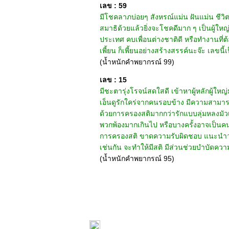
เลข : 59
มีโชคลาภบ่อยๆ สังหรณ์แม่น ฝันแม่น ชีวิตมัก
สมาธิด้วยแล้วยิ่งจะโชคดีมาก ๆ เป็นผู้ใหญ่ก
ประเทศ คบเพื่อนต่างชาติดี หรือทำงานที่
เพี้ยน ก็เพี้ยนอย่างสร้างสรรค์นะจ๊ะ เลขนี้เ
(น้ำหนักคำพยากรณ์ 99)
เลข : 15
มีชะตารุ่งโรจน์สดใสดี เข้าหาผู้หลักผู้ให
เอ็นดูรักใคร่จากคนรอบข้าง มีความสามารถพ
ด้วยการครองสติมากกว่ารักแบบลุ่มหลงมัวเ
พวกพ้องมากเกินไป หรือบางครั้งอาจเป็นคนเ
การครองสติ ขาดความรับผิดชอบ แนะนำว่าถ้าเ
เช่นกัน จะทำให้มีสติ มีส่วนช่วยบำบัดความ
(น้ำหนักคำพยากรณ์ 95)
หน้าแรก
|
ทำนายเบอร์
|
วิธีก