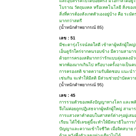
และอุปสรรคไปได้บ่อยครั้ง มีโอกาสได้อยู่ใน
โบราณ วัตถุมงคล หรือเทคโนโลยี สิ่งของทัน
สิ่งที่ควรต้องสังเกตตัวเองอยู่บ้าง คือ ระม
มากกว่าสตรี
(น้ำหนักคำพยากรณ์ 85)
เลข : 51
มีชะตารุ่งโรจน์สดใสดี เข้าหาผู้หลักผู้ให
เอ็นดูรักใคร่จากคนรอบข้าง มีความสามารถพ
ด้วยการครองสติมากกว่ารักแบบลุ่มหลงมัวเ
พวกพ้องมากเกินไป หรือบางครั้งอาจเป็นคนเ
การครองสติ ขาดความรับผิดชอบ แนะนำว่าถ้าเ
เช่นกัน จะทำให้มีสติ มีส่วนช่วยบำบัดความ
(น้ำหนักคำพยากรณ์ 95)
เลข : 45
การรวมตัวของพลังปัญญาทางโลก และพลังปั
จึงไม่ค่อยถูกปฎิเสธจากผู้หลักผู้ใหญ่ สาม
การแสวงหาคำตอบในศาสตร์ต่างๆอยู่เสมอ 
เรียน ได้ใช้เลขคู่นี้จะทำให้มีสมาธิในการ
ปัญญาและความเข้าใจชีวิต เมื่อจิตสบาย ก
ด้วย หวังพึ่งตัวเลขอย่างเดียวไม่ได้