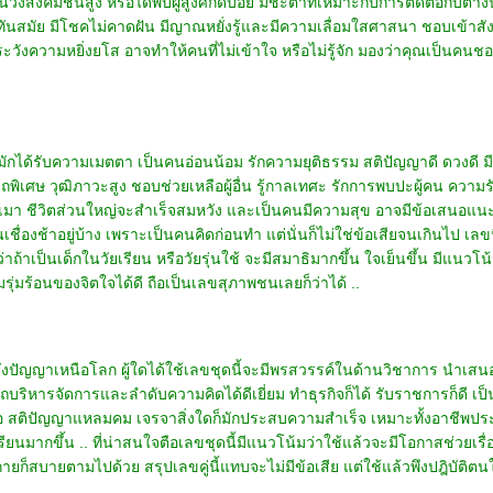
วงสังคมชั้นสูง หรือได้พบผู้สูงศักดิ์บ่อย มีชะตาที่เหมาะกับการติดต่อกับต่าง
สมัย มีโชคไม่คาดฝัน มีญาณหยั่งรู้และมีความเลื่อมใสศาสนา ชอบเข้าสังคม ไ
ัดระวังความหยิ่งยโส อาจทำให้คนที่ไม่เข้าใจ หรือไม่รู้จัก มองว่าคุณเป็นคนชอบ
ญ่มักได้รับความเมตตา เป็นคนอ่อนน้อม รักความยุติธรรม สติปัญญาดี ดวงดี มี
ิเศษ วุฒิภาวะสูง ชอบช่วยเหลือผู้อื่น รู้กาลเทศะ รักการพบปะผู้คน ความรัก
มา ชีวิตส่วนใหญ่จะสำเร็จสมหวัง และเป็นคนมีความสุข อาจมีข้อเสนอแนะให
ชื่องช้าอยู่บ้าง เพราะเป็นคนคิดก่อนทำ แต่นั่นก็ไม่ใช่ข้อเสียจนเกินไป เล
ป็นเด็กในวัยเรียน หรือวัยรุ่นใช้ จะมีสมาธิมากขึ้น ใจเย็นขึ้น มีแนวโน้มจ
รุ่มร้อนของจิตใจได้ดี ถือเป็นเลขสุภาพชนเลยก็ว่าได้ ..
ญญาเหนือโลก ผู้ใดได้ใช้เลขชุดนี้จะมีพรสวรรค์ในด้านวิชาการ นำเสนอผล
ารถบริหารจัดการและลำดับความคิดได้ดีเยี่ยม ทำธุรกิจก็ได้ รับราชการก็ดี เป
สติปัญญาแหลมคม เจรจาสิ่งใดก็มักประสบความสำเร็จ เหมาะทั้งอาชีพประก
เรียนมากขึ้น .. ที่น่าสนใจตือเลขชุดนี้มีแนวโน้มว่าใช้แล้วจะมีโอกาสช่วยเรื
ายก็สบายตามไปด้วย สรุปเลขคู่นี้แทบจะไม่มีข้อเสีย แต่ใช้แล้วพึงปฎิบัติ