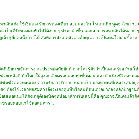
เงินเก่ง ใช้เงินเก่ง รักการท่องเที่ยว ละมุนละไม โรแมนติก พูดจาไพเราะ เอ
้คุณ เป็นที่รักของคนทั่วไปได้ง่าย ๆ ทำมาค้าขึ้น และสามารถหาเงินได้หลาย ๆ
จ้าชู้อีกคู่หนึ่งก็ว่าได้ สิ่งที่ควรสังเกตตัวเองคือคุณ อาจเป็นคนใจอ่อนขี้
ีเยี่ยม ขยันการงาน ประหยัดมัธยัสถ์ หากใครรู้ตัวว่าเป็นคนสุรุ่ยสุร่าย ใช้เงิ
นช่วยเหลือดี มักใหญ่ใฝ่สูงละเอียดรอบคอบทุกขั้นตอน และดำเนินชีวิตตามแผน
้ลิขิตชีวิตด้วยตนเอง ความรักอาจรักง่าย หน่ายเร็ว มองหาคนที่เหมาะสมอยู่เร
กบ่อยๆ ต้องใช้เวลาพอสมควรจึงจะเจอคู่แท้หรือคนที่ตนเองอยากลงหลักปักฐานด้
. ข้อเสนอแนะให้สังเกตุตัเองนิดๆหน่อยๆสำหรับเลขนี้คือ คุณอาจเป็นคนเจ้าคิ
็นเลขรอบคอบน่าใช้พอสมควร ..
ารชำระเงิน
|
ติดต่อเรา
COPYRIGHT (C) 2014