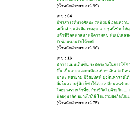
(น้ำหนักคำพยากรณ์ 99)
เลข : 64
มีพรสวรรค์ทางศิลปะ รสนิยมดี อ่อนหวาน หา
อยู่ใกล้ ๆ แล้วมีความสุข เลขชุดนี้ช่วยให
แล้วชีวิตสนุกสนานมีความสุข นับเป็นเลขคู่เ
รักซ้อนซ่อนรักให้จงดี
(น้ำหนักคำพยากรณ์ 96)
เลข : 16
นักวางแผนเต็มขั้น ระมัดระวังในการใช้ชีวิตด
ขึ้น เป็นเลขของคนมีเสน่ห์ หาเงินเก่ง มีค
มานะ พยายาม มีวิสัยทัศน์ มุ่งมั่นหารายได
อิ่มในความรู้สึก ก็ทำให้ต้องเปลี่ยนคนรั
ใจอย่างรวดเร็วที่จะร่วมชีวิตไปด้วยกัน ..
น้อยๆมาคิด อย่างไรก็ดี โดยรวมยังถือเป
(น้ำหนักคำพยากรณ์ 75)
หน้าแรก
|
ทำนายเบอร์
|
วิธีก