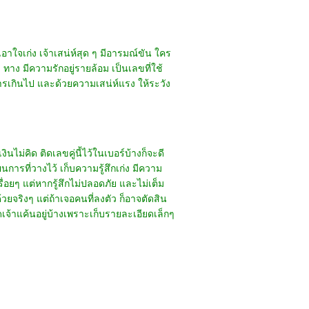
าใจเก่ง เจ้าเสน่ห์สุด ๆ มีอารมณ์ขัน ใคร
 ทาง มีความรักอยู่รายล้อม เป็นเลขที่ใช้
สงสารเกินไป และด้วยความเสน่ห์แรง ให้ระวัง
นไม่คิด ติดเลขคู่นี้ไว้ในเบอร์บ้างก็จะดี
การที่วางไว้ เก็บความรู้สึกเก่ง มีความ
ื่อยๆ แต่หากรู้สึกไม่ปลอดภัย และไม่เต็ม
วยจริงๆ แต่ถ้าเจอคนที่ลงตัว ก็อาจตัดสิน
ดเจ้าแค้นอยู่บ้างเพราะเก็บรายละเอียดเล็กๆ
 khunkimbersuay.com All Right Reserved.