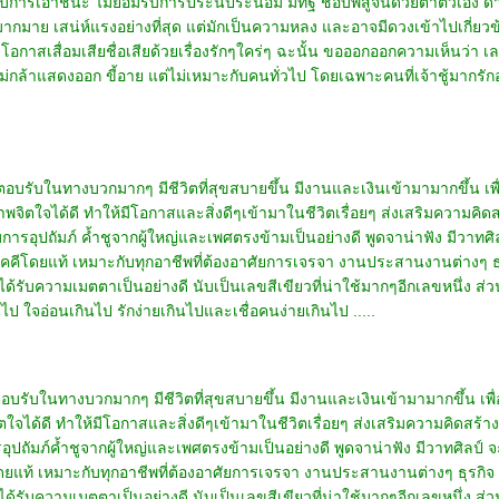
การเอาชนะ ไม่ยอมรับการประนีประนอม มีทิฐิ ชอบพิสูจน์ด้วยตาตัวเอง ด
มาย เสน่ห์แรงอย่างที่สุด แต่มักเป็นความหลง และอาจมีดวงเข้าไปเกี่ยวข้
. อาจมีโอกาสเสื่อมเสียชื่อเสียด้วยเรื่องรักๆใคร่ๆ ฉะนั้น ขอออกออกความเห็นว
่กล้าแสดงออก ขี้อาย แต่ไม่เหมาะกับคนทั่วไป โดยเฉพาะคนที่เจ้าชู้มากรักอยู่
ลตอบรับในทางบวกมากๆ มีชีวิตที่สุขสบายขึ้น มีงานและเงินเข้ามามากขึ้น เพื
าพจิตใจได้ดี ทำให้มีโอกาสและสิ่งดีๆเข้ามาในชีวิตเรื่อยๆ ส่งเสริมความคิ
ารอุปถัมภ์ ค้ำชูจากผู้ใหญ่และเพศตรงข้ามเป็นอย่างดี พูดจาน่าฟัง มีวาทศ
คีโดยแท้ เหมาะกับทุกอาชีพที่ต้องอาศัยการเจรจา งานประสานงานต่างๆ ธุร
ับความเมตตาเป็นอย่างดี นับเป็นเลขสีเขียวที่น่าใช้มากๆอีกเลขหนึ่ง ส่วนข้อ
 ใจอ่อนเกินไป รักง่ายเกินไปและเชื่อคนง่ายเกินไป .....
ตอบรับในทางบวกมากๆ มีชีวิตที่สุขสบายขึ้น มีงานและเงินเข้ามามากขึ้น เพื
ิตใจได้ดี ทำให้มีโอกาสและสิ่งดีๆเข้ามาในชีวิตเรื่อยๆ ส่งเสริมความคิดสร
ุปถัมภ์ค้ำชูจากผู้ใหญ่และเพศตรงข้ามเป็นอย่างดี พูดจาน่าฟัง มีวาทศิลป์
ยแท้ เหมาะกับทุกอาชีพที่ต้องอาศัยการเจรจา งานประสานงานต่างๆ ธุรกิจ ค
ับความเมตตาเป็นอย่างดี นับเป็นเลขสีเขียวที่น่าใช้มากๆอีกเลขหนึ่ง ส่วนข้อ