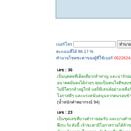
ทำนายเบอร์โทร
เบอร์โทร
คะแนนที่ได้ 86.17 %
ทำนายโชคชะตาของผู้ที่ใช้เบอร์
062262
เลข : 36
เป็นบุคคลที่เด็ดเดี่ยวกล้าหาญ และน่ารัก
อนาคตมั่นคงได้ง่ายๆ คุณเป็นคนใจดีชอบช
ไม่มีใครกล้าอยู่ใกล้ แต่ก็มีเสน่ห์อย่างเ
โอกาสดีๆ และแรงสนับสนุนจากคนรอบข้างเข้
(น้ำหนักคำพยากรณ์ 94)
เลข : 23
เป็นชุดเลขที่บางตำรายอมรับ และบางตำรา
พึงระวัง ดังนี้ เจ้าชะตามีโอกาสรวยได้ถ้า