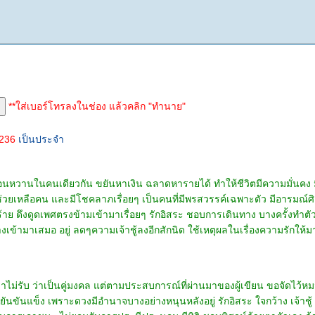
**ใส่เบอร์โทรลงในช่อง แล้วคลิก "ทำนาย"
4236
เป็นประจำ
อ่อนหวานในคนเดียวกัน ขยันหาเงิน ฉลาดหารายได้ ทำให้ชีวิตมีความมั่นคง มี
่วยเหลือคน และมีโชคลาภเรื่อยๆ เป็นคนที่มีพรสวรรค์เฉพาะตัว มีอารมณ์ศิ
หลือร้าย ดึงดูดเพศตรงข้ามเข้ามาเรื่อยๆ รักอิสระ ชอบการเดินทาง บางครั้งทำต
ามาเสมอ อยู่ ลดๆความเจ้าชู้ลงอีกสักนิด ใช้เหตุผลในเรื่องความรักให้มา
ไม่รับ ว่าเป็นคู่มงคล แต่ตามประสบการณ์ที่ผ่านมาของผู้เขียน ขอจัดไว้ห
ขยันขันแข็ง เพราะดวงมีอำนาจบางอย่างหนุนหลังอยู่ รักอิสระ ใจกว้าง เจ้าชู้