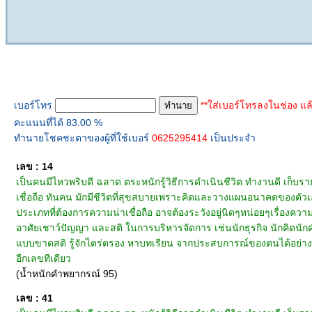
ทำนายเบอร์โทร
เบอร์โทร
**ใส่เบอร์โทรลงในช่อง แล
คะแนนที่ได้ 83.00 %
ทำนายโชคชะตาของผู้ที่ใช้เบอร์
0625295414
เป็นประจำ
เลข : 14
เป็นคนมีไหวพริบดี ฉลาด ตระหนักรู้วิธีการดำเนินชีวิต ทำงานดี เก็บราย
เชื่อถือ ทันคน มักมีชีวิตที่สุขสบายเพราะคิดและวางแผนอนาคตของต
ประเภทที่ต้องการความน่าเชื่อถือ อาจต้องระวังอยู่นิดๆหน่อยๆเรื่องความเ
อาศัยเชาว์ปัญญา และสติ ในการบริหารจัดการ เช่นนักธุรกิจ นักคิดน
แบบขาดสติ รู้จักไตร่ตรอง หาบทเรียน จากประสบการณ์ของตนได้อย่างทันเ
อีกเลขทีเดียว
(น้ำหนักคำพยากรณ์ 95)
เลข : 41