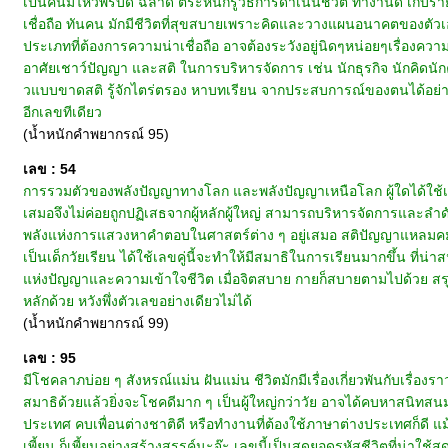
เป็นคนมีไหวพริบดี ฉลาด ตระหนักรู้วิธีการดำเนินชีวิต ทำงานดี เก็บราย
เชื่อถือ ทันคน มักมีชีวิตที่สุขสบายเพราะคิดและวางแผนอนาคตของต
ประเภทที่ต้องการความน่าเชื่อถือ อาจต้องระวังอยู่นิดๆหน่อยๆเรื่องความเ
อาศัยเชาว์ปัญญา และสติ ในการบริหารจัดการ เช่น นักธุรกิจ นักคิดน
วแบบขาดสติ รู้จักไตร่ตรอง หาบทเรียน จากประสบการณ์ของตนได้อย่างทั
อีกเลขทีเดียว
(น้ำหนักคำพยากรณ์ 95)
เลข : 54
การรวมตัวของพลังปัญญาทางโลก และพลังปัญญาเหนือโลก ผู้ใดได้ใช้เลข
เสมอจึงไม่ค่อยถูกปฏิเสธจากผู้หลักผู้ใหญ่ สามารถบริหารจัดการและลำดับค
พลังแห่งการแสวงหาคำตอบในศาสตร์ต่าง ๆ อยู่เสมอ สติปัญญาแหลมคม 
เป็นเด็กวัยเรียน ได้ใช้เลขคู่นี้จะทำให้มีสมาธิในการเรียนมากขึ้น ที่น
แห่งปัญญาและความเข้าใจชีวิต เมื่อจิตสบาย กายก็สบายตามไปด้วย สรุปเ
หลักด้วย หวังพึ่งตัวเลขอย่างเดียวไม่ได้
(น้ำหนักคำพยากรณ์ 99)
เลข : 95
มีโชคลาภบ่อย ๆ สังหรณ์แม่น ฝันแม่น ชีวิตมักมีเรื่องเกี่ยวพันกับเรื่องรา
สมาธิด้วยแล้วยิ่งจะโชคดีมาก ๆ เป็นผู้ใหญ่กว่าวัย อาจได้คบหาสนิทสนมกับบ
ประเทศ คบเพื่อนต่างชาติดี หรือทำงานที่ต้องใช้ภาษาต่างประเทศก็ดี 
เพี้ยน ก็เพี้ยนอย่างสร้างสรรค์นะจ๊ะ เลขนี้เป็นสุดยอดรหัสชีวิตที่น่าใช้สุด