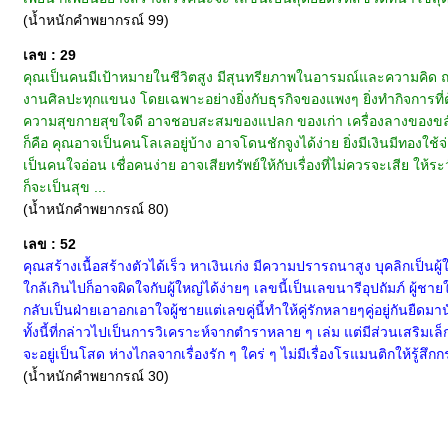
(น้ำหนักคำพยากรณ์ 99)
เลข : 29
คุณเป็นคนมีเป้าหมายในชีวิตสูง มีสุนทรียภาพในอารมณ์และความคิด ถน
งานศิลปะทุกแขนง โดยเฉพาะอย่างยิ่งกับธุรกิจของแพงๆ ยิ่งทำกิจการที่
ความสุขกายสุขใจดี อาจชอบสะสมของแปลก ของเก่า เครื่องลางของขลัง ไปไ
ก็คือ คุณอาจเป็นคนโลเลอยู่บ้าง อาจโดนชักจูงได้ง่าย ยิ่งมีเงินมีทอง
เป็นคนใจอ่อน เชื่อคนง่าย อาจเสียทรัพย์ให้กับเรื่องที่ไม่ควรจะเสีย 
ก็จะเป็นสุข ...
(น้ำหนักคำพยากรณ์ 80)
เลข : 52
คุณสร้างเนื้อสร้างตัวได้เร็ว หาเงินเก่ง มีความปรารถนาสูง บุคลิกเป็นผู
ใกล้เกินไปก็อาจผิดใจกับผู้ใหญ่ได้ง่ายๆ เลขนี้เป็นเลขนารีอุปถัมภ์ ผู้ชาย
กลับเป็นฝ่ายเอาอกเอาใจผู้ชายแต่เลขคู่นี้ทำให้คู่รักหลายๆคู่อยู่กันยืด
ทั้งนี้ที่กล่าวไปเป็นการวิเคราะห์จากตำราหลาย ๆ เล่ม แต่มีส่วนเสริมเ
จะอยู่เป็นโสด ห่างไกลจากเรื่องรัก ๆ ใคร่ ๆ ไม่มีเรื่องโรแมนติกให้รู้สึ
(น้ำหนักคำพยากรณ์ 30)