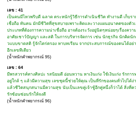
เลข : 41
เป็นคนมีไหวพริบดี ฉลาด ตระหนักรู้วิธีการดำเนินชีวิต ทำงานดี เก็บราย
เชื่อถือ ทันคน มักมีชีวิตที่สุขสบายเพราะคิดและวางแผนอนาคตของต
ประเภทที่ต้องการความน่าเชื่อถือ อาจต้องระวังอยู่นิดๆหน่อยๆเรื่องความเ
อาศัยเชาว์ปัญญา และสติ ในการบริหารจัดการ เช่น นักธุรกิจ นักคิดน
วแบบขาดสติ รู้จักไตร่ตรอง หาบทเรียน จากประสบการณ์ของตนได้อย่างทั
อีกเลขทีเดียว
(น้ำหนักคำพยากรณ์ 95)
เลข : 64
มีพรสวรรค์ทางศิลปะ รสนิยมดี อ่อนหวาน หาเงินเก่ง ใช้เงินเก่ง รักการ
อยู่ใกล้ ๆ แล้วมีความสุข เลขชุดนี้ช่วยให้คุณ เป็นที่รักของคนทั่วไปได
แล้วชีวิตสนุกสนานมีความสุข นับเป็นเลขคู่เจ้าชู้อีกคู่หนึ่งก็ว่าได้ สิ
รักซ้อนซ่อนรักให้จงดี
(น้ำหนักคำพยากรณ์ 96)
หน้าแรก
|
ทำนายเบอร์
|
วิธีการชำระเงิน
|
ติดต่