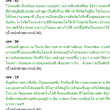
เลข : 62
โรแมนติก มีรสนิยม ชอบความหรูหรา ฉลาดมีเล่ห์เหลี่ยม รู้จักวางแผนชี
ที่สำคัญคือมีเสน่ห์ทางคำพูด เป็นที่ปรึกษาที่ดี เข้าถึงจิตใจผู้อื่น ใช้เง
ได้รับความเมตตาดี เนื่องจากเป็นคนมีความคิดจิตใจลึกซึ้งอยู่พอสมควร
มือเติบ ระวังจิตใจและความรู้สึกของตนไม่ให้เข้าไปทุกข์เรื่องชาวบ้
ประเพณีได้ง่ายเพราะความใจอ่อน อย่างไรก็ดี เลขนี้ยังถือเป็นเลขน่าใช้
(น้ำหนักคำพยากรณ์ 85)
เลข : 96
รสนิยมดี พูดเก่ง เอาใจเก่ง มีความสามารถด้านศิลปะ รักพวกพ้อง บางครั้ง
อารมณ์ขึ้นลงแบบศิลปินโดยแท้ มักชอบอยู่ในโลกของความฝันมากกว่าความ
ความนิยมชมชอบ เป็นที่รักใคร่ แต่ด้วยอารมณ์ขึ้น ๆ ลง ๆ อาจทำให้ความรั
ไม่เหงา เงินทองหาง่ายหมุนคล่องดี เตือนเพราะรัก… ด้วยความเป็นศิลปิน 
(น้ำหนักคำพยากรณ์ 85)
เลข : 19
มีบุคลิกภาพน่าเชื่อถือ เป็นคนเย่อหยิ่ง รักเกียรติ์ มีความทะเยอทะยาน มี
และอุปสรรคไปได้บ่อยครั้ง มีโอกาสได้อยู่ในวงสังคมชั้นสูง หรือได้พบผู้สู
โบราณ วัตถุมงคล หรือเทคโนโลยี สิ่งของทันสมัย มีโชคไม่คาดฝัน มีญาณหย
สิ่งที่ควรต้องสังเกตตัวเองอยู่บ้าง คือ ระมัดระวังความหยิ่งยโส อาจทำให้
มากกว่าสตรี
(น้ำหนักคำพยากรณ์ 85)