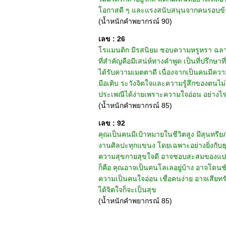
โอกาสดี ๆ และแรงสนับสนุนจากคนรอบข้างเข
(น้ำหนักคำพยากรณ์ 90)
เลข : 26
โรแมนติก มีรสนิยม ชอบความหรูหรา ฉลาดมี
ที่สำคัญคือมีเสน่ห์ทางคำพูด เป็นที่ปรึกษาที
ได้รับความเมตตาดี เนื่องจากเป็นคนมีความ
มือเติบ ระวังจิตใจและความรู้สึกของตนไม
ประเพณีได้ง่ายเพราะความใจอ่อน อย่างไรก็ด
(น้ำหนักคำพยากรณ์ 85)
เลข : 92
คุณเป็นคนมีเป้าหมายในชีวิตสูง มีสุนทรี
งานศิลปะทุกแขนง โดยเฉพาะอย่างยิ่งกับธุร
ความสุขกายสุขใจดี อาจชอบสะสมของแปลก ขอ
ก็คือ คุณอาจเป็นคนโลเลอยู่บ้าง อาจโดนชัก
ความเป็นคนใจอ่อน เชื่อคนง่าย อาจเสียทร
ได้จิตใจก็จะเป็นสุข
(น้ำหนักคำพยากรณ์ 85)