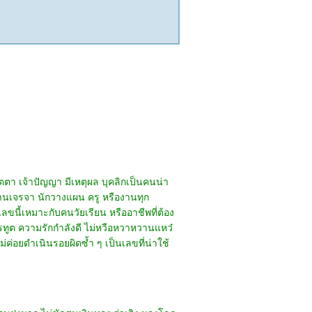
มตตา เจ้าปัญญา มีเหตุผล บุคลิกเป็นคนน่า
านเจรจา นักวางแผน ครู หรืองานทุก
 เลขนี้เหมาะกับคนวัยเรียน หรืออาชีพที่ต้อง
ทูต ความรักกำลังดี ไม่หวือหวาหวานแหว๋
่อยดำเนินรอยผิดซ้ำ ๆ เป็นเลขที่น่าใช้