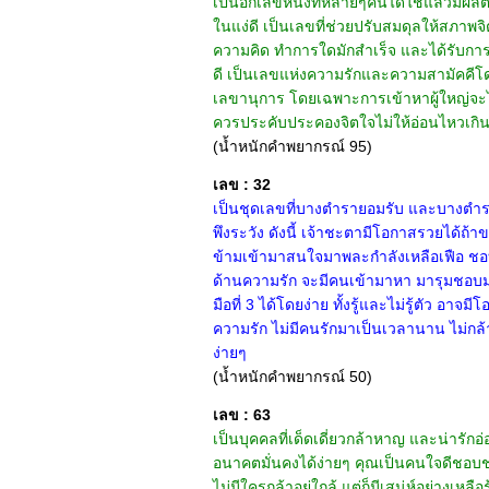
เป็นอีกเลขหนึ่งที่หลายๆคนได้ใช้แล้วมีผล
ในแง่ดี เป็นเลขที่ช่วยปรับสมดุลให้สภาพจ
ความคิด ทำการใดมักสำเร็จ และได้รับการอ
ดี เป็นเลขแห่งความรักและความสามัคคีโด
เลขานุการ โดยเฉพาะการเข้าหาผู้ใหญ่จะได้ร
ควรประคับประคองจิตใจไม่ให้อ่อนไหวเกินไป
(น้ำหนักคำพยากรณ์ 95)
เลข : 32
เป็นชุดเลขที่บางตำรายอมรับ และบางตำรา
พึงระวัง ดังนี้ เจ้าชะตามีโอกาสรวยได้ถ้า
ข้ามเข้ามาสนใจมาพละกำลังเหลือเฟือ ชอบ
ด้านความรัก จะมีคนเข้ามาหา มารุมชอบมาก
มือที่ 3 ได้โดยง่าย ทั้งรู้และไม่รู้ตัว อา
ความรัก ไม่มีคนรักมาเป็นเวลานาน ไม่กล้าแ
ง่ายๆ
(น้ำหนักคำพยากรณ์ 50)
เลข : 63
เป็นบุคคลที่เด็ดเดี่ยวกล้าหาญ และน่ารัก
อนาคตมั่นคงได้ง่ายๆ คุณเป็นคนใจดีชอบช
ไม่มีใครกล้าอยู่ใกล้ แต่ก็มีเสน่ห์อย่างเ