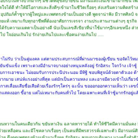
ตอบรับในทางบวกมากๆ มีชีวิตที่สุขสบายขึ้น มีงานและเงินเข้ามามากขึ้น เพื
ิตใจได้ดี ทำให้มีโอกาสและสิ่งดีๆเข้ามาในชีวิตเรื่อยๆ ส่งเสริมความคิดสร
ุปถัมภ์ค้ำชูจากผู้ใหญ่และเพศตรงข้ามเป็นอย่างดี พูดจาน่าฟัง มีวาทศิลป์
ยแท้ เหมาะกับทุกอาชีพที่ต้องอาศัยการเจรจา งานประสานงานต่างๆ ธุรกิจ ค
ับความเมตตาเป็นอย่างดี นับเป็นเลขสีเขียวที่น่าใช้มากๆอีกเลขหนึ่ง ส่วนข้อ
 ใจอ่อนเกินไป รักง่ายเกินไปและเชื่อคนง่ายเกินไป .....
ไม่รับ ว่าเป็นคู่มงคล แต่ตามประสบการณ์ที่ผ่านมาของผู้เขียน ขอจัดไว้ห
ขยันขันแข็ง เพราะดวงมีอำนาจบางอย่างหนุนหลังอยู่ รักอิสระ ใจกว้าง เจ้าชู้
การเอาชนะ ไม่ยอมรับการประนีประนอม มีทิฐิ ชอบพิสูจน์ด้วยตาตัวเอง ด
มาย เสน่ห์แรงอย่างที่สุด แต่มักเป็นความหลง และอาจมีดวงเข้าไปเกี่ยวข้
จมีโอกาสเสื่อมเสียชื่อเสียด้วยเรื่องรักๆใคร่ๆ ฉะนั้น ขอออกออกความเห็นว่า เ
สดงออก ขี้อาย แต่ไม่เหมาะกับคนทั่วไป โดยเฉพาะคนที่เจ้าชู้มากรักอยู่แล้ว
อ่อนหวานในคนเดียวกัน ขยันหาเงิน ฉลาดหารายได้ ทำให้ชีวิตมีความมั่นคง มี
่วยเหลือคน และมีโชคลาภเรื่อยๆ เป็นคนที่มีพรสวรรค์เฉพาะตัว มีอารมณ์ศิ
หลือร้าย ดึงดูดเพศตรงข้ามเข้ามาเรื่อยๆ รักอิสระ ชอบการเดินทาง บางครั้งทำต