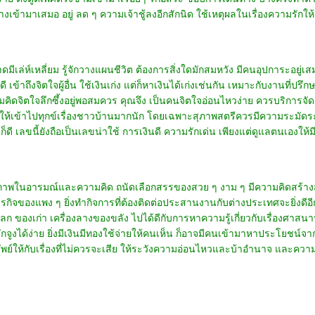
้ามาเสมอ อยู่ ลด ๆ ความเจ้าชู้ลงอีกสักนิด ใช้เหตุผลในเรื่องความรักให
เล่ห์เหลี่ยม รู้จักวางแผนชีวิต ต้องการสิ่งใดมักสมหวัง มีคนอุปการะอยู่
่ดี เข้าถึงจิตใจผู้อื่น ใช้เงินเก่ง แต่ก็หาเงินได้เก่งเช่นกัน เหมาะกับงานที่
คิดจิตใจลึกซึ้งอยู่พอสมควร คุณจึง เป็นคนจิตใจอ่อนไหวง่าย ควรบริการจัด
่ให้เข้าไปทุกข์เรื่องชาวบ้านมากนัก โดยเฉพาะสุภาพสตรีควรมีความระมัดระว
ี เลขนี้ยังถือเป็นเลขน่าใช้ การเงินดี ความรักเด่น เพียงแต่ดูแลตนเองให้ม
ยภาพในอารมณ์และความคิด ถนัดเลือกสรรของสวย ๆ งาม ๆ มีความคิดสร้างสรร
กิจของแพง ๆ ยิ่งทำกิจการที่ต้องติดต่อประสานงานกับต่างประเทศจะยิ่งดีอี
งเก่า เครื่องลางของขลัง ไปได้ดีกับการหาความรู้เกี่ยวกับเรื่องศาสนาหรื
จูงได้ง่าย ยิ่งมีเงินมีทองใช้จ่ายให้คนเห็น ก็อาจมีคนเข้ามาหาประโยชน์จาก
ัพย์ให้กับเรื่องที่ไม่ควรจะเสีย ให้ระวังความอ่อนไหวและบ้าอำนาจ และควา