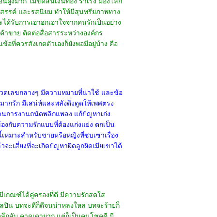
่อนฝูงมาก ไม่ขัดสนเงินทอง ร่าเริง มองโลก
้างสรรค์ และรสนิยม ทำให้มีสุนทรียภาพทาง
 จะได้รับการเอาอกเอาใจจากคนรักเป็นอย่าง
้าขาย ติดต่อสื่อสารระหว่างองค์กร
ที่ควรสังเกตตัวเองก็ยังพอมีอยู่บ้าง คือ
มวดเลขกลางๆ มีความหมายที่น่าใช้ และข้อ
 มากรัก มีเสน่ห์และพลังดึงดูดให้เพศตรง
้านการงานถนัดพลิกแพลง แก้ปัญหาเก่ง
องกับความรักแบบที่ต้องแก่งแย่ง ตกเป็น
ลขนี้เหมาะสำหรับชายหรือหญิงที่ซบเซาเรื่อง
จะเสี่ยงที่จะเกิดปัญหาผิดลูกผิดเมียเขาได้
เกณฑ์ได้คู่ครองที่ดี มีความรักสดใส
ลปิน บทจะดีก็ดีจนน่าหลงใหล บทจะร้ายก็
ัวลึกลับ คาดเดายาก แต่ก็เป็นคนโชคดี มี