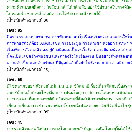
อาชีพตำรวจ ทหาร ข้าราชการที่ต้องใช้อำนาจบารมี รวมถึงนักการเมือ
ความคิดแบบเผด็จการ ใจร้อน กล้าได้กล้าเสีย อย่าใช้อำนาจในทางที่ผ
ไปหลงเชื่อ ช่วยเหลือคนผิด อาจได้รับความเสียหายได้..
(น้ำหนักคำพยากรณ์ 80)
เลข : 93
มีความทะเยอทะยาน กระหายชัยชนะ สนใจเรื่องนวัตกรรมและสนใจในเรื่อ
การทำธุรกิจที่ต้องแข่งขัน เช่น การประมูล การนำเข้า ส่งออก นักกีฬา 
เรื่องที่ควรสังเกตตัวเองอยู่บ้างคือคุณเป็นคนใจร้อน อาจมีดวงต้องแก่งแย
นี้จะเป็นเลขสร้างพลังขับ และกำลังใจในเรื่องงานเป็นอย่างดีที่สุดเลขหนึ
ความจำเป็น และสำหรับคนที่มีคู่อยู่แล้วก็อย่าในร้อนมากนัก อาจมีปากเส
(น้ำหนักคำพยากรณ์ 40)
เลข : 59
มีโชคลาภบ่อยๆ สังหรณ์แม่น ฝันแม่น ชีวิตมักมีเรื่องเกี่ยวพันกับเรื่องราว
สมาธิด้วยแล้วยิ่งจะโชคดีมาก ๆ เป็นผู้ใหญ่กว่าวัย อาจได้คบหาสนิทสนมกับบ
ประเทศ คบเพื่อนต่างชาติดี หรือทำงานที่ต้องใช้ภาษาต่างประเทศก็ดี 
เพี้ยน ก็เพี้ยนอย่างสร้างสรรค์นะจ๊ะ เลขนี้เป็นสุดยอดรหัสชีวิตที่น่าใช้สุ
(น้ำหนักคำพยากรณ์ 99)
เลข : 45
การรวมตัวของพลังปัญญาทางโลก และพลังปัญญาเหนือโลก ผู้ใดได้ใช้เล