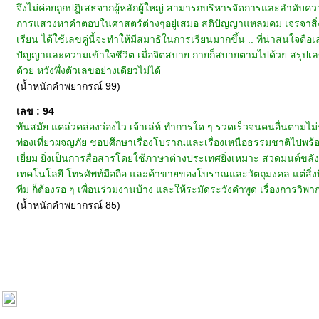
จึงไม่ค่อยถูกปฎิเสธจากผู้หลักผู้ใหญ่ สามารถบริหารจัดการและลำดับความค
การแสวงหาคำตอบในศาสตร์ต่างๆอยู่เสมอ สติปัญญาแหลมคม เจรจาสิ่งใ
เรียน ได้ใช้เลขคู่นี้จะทำให้มีสมาธิในการเรียนมากขึ้น .. ที่น่าสนใจตื
ปัญญาและความเข้าใจชีวิต เมื่อจิตสบาย กายก็สบายตามไปด้วย สรุปเลขคู
ด้วย หวังพึ่งตัวเลขอย่างเดียวไม่ได้
(น้ำหนักคำพยากรณ์ 99)
เลข : 94
ทันสมัย แคล่วคล่องว่องไว เจ้าเล่ห์ ทำการใด ๆ รวดเร็วจนคนอื่นตาม
ท่องเที่ยวผจญภัย ชอบศึกษาเรื่องโบราณและเรื่องเหนือธรรมชาติไปพร้อม
เยี่ยม ยิ่งเป็นการสื่อสารโดยใช้ภาษาต่างประเทศยิ่งเหมาะ สวดมนต์ขลัง
เทคโนโลยี โทรศัพท์มือถือ และค้าขายของโบราณและวัตถุมงคล แต่สิ่งท
ทีม ก็ต้องรอ ๆ เพื่อนร่วมงานบ้าง และให้ระมัดระวังคำพูด เรื่องการวิพากษ์
(น้ำหนักคำพยากรณ์ 85)
หน้าแรก
|
ทำนายเบอร์
|
วิธีการชำระเงิน
|
ติดต่