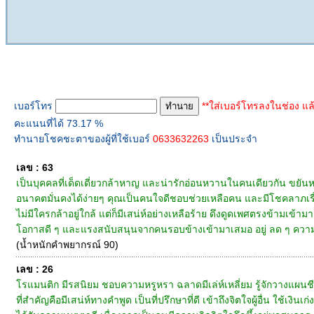
ทำนายเบอร์โทร
เบอร์โทร
**ใส่เบอร์โทรลงในช่อง แล
คะแนนที่ได้ 73.17 %
ทำนายโชคชะตาของผู้ที่ใช้เบอร์
0633632263
เป็นประจำ
เลข : 63
เป็นบุคคลที่เด็ดเดี่ยวกล้าหาญ และน่ารักอ่อนหวานในคนเดียวกัน ขยันหา
อนาคตมั่นคงได้ง่ายๆ คุณเป็นคนใจดีชอบช่วยเหลือคน และมีโชคลาภเรื่
ไม่มีใครกล้าอยู่ใกล้ แต่ก็มีเสน่ห์อย่างเหลือร้าย ดึงดูดเพศตรงข้ามเข้
โอกาสดี ๆ และแรงสนับสนุนจากคนรอบข้างเข้ามาเสมอ อยู่ ลด ๆ ความเจ้
(น้ำหนักคำพยากรณ์ 90)
เลข : 26
โรแมนติก มีรสนิยม ชอบความหรูหรา ฉลาดมีเล่ห์เหลี่ยม รู้จักวางแผนชี
ที่สำคัญคือมีเสน่ห์ทางคำพูด เป็นที่ปรึกษาที่ดี เข้าถึงจิตใจผู้อื่น ใช้เง