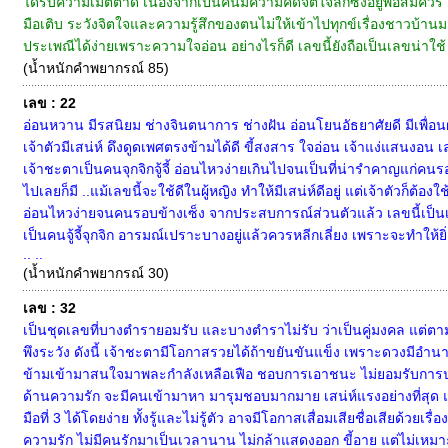
ได้รับความเมตตาดี เนื่องจากเป็นคนมีความคิดจิตใจลึกซึ้งอยู่พอสมควร
มือเติบ ระวังจิตใจและความรู้สึกของตนไม่ให้เข้าไปทุกข์เรื่องชาวบ้
ประเพณีได้ง่ายเพราะความใจอ่อน อย่างไรก็ดี เลขนี้ยังถือเป็นเลขน่าใช้
(น้ำหนักคำพยากรณ์ 85)
เลข : 22
อ่อนหวาน มีรสนิยม ช่างจินตนาการ ช่างฝัน อ่อนโยนอัธยาศัยดี มีเพื่
เจ้าตัวมีเสน่ห์ ดึงดูดเพศตรงข้ามได้ดี ขี้สงสาร ใจอ่อน เจ้าแง่แสนงอน เล
เจ้าชะตาเป็นคนจุกจิกจู้จี้ อ่อนไหวง่ายเกินไปจนเป็นที่น่ารำคาญแก่คน
ไปเลยก็มี ..แม้เลขนี้จะใช้ดีในผู้หญิง ทำให้มีเสน่ห์ดีอยู่ แต่เจ้าตั
อ่อนไหวง่ายจนคนรอบข้างเซ็ง จากประสบการณ์ส่วนตัวแล้ว เลขนี้เป็นเล
เป็นคนจู้จี้จุกจิก อารมณ์เปราะบางอยู่แล้วควรหลีกเลี่ยง เพราะจะทำให้
.. ..
(น้ำหนักคำพยากรณ์ 30)
เลข : 32
เป็นชุดเลขที่บางตำรายอมรับ และบางตำราไม่รับ ว่าเป็นคู่มงคล แต่ต
พึงระวัง ดังนี้ เจ้าชะตามีโอกาสรวยได้ถ้าขยันขันแข็ง เพราะดวงมีอำนาจบ
ข้ามเข้ามาสนใจมาพละกำลังเหลือเฟือ ชอบการเอาชนะ ไม่ยอมรับการประ
ด้านความรัก จะมีคนเข้ามาหา มารุมชอบมากมาย เสน่ห์แรงอย่างที่สุด แ
มือที่ 3 ได้โดยง่าย ทั้งรู้และไม่รู้ตัว อาจมีโอกาสเสื่อมเสียชื่อเสียด้
ความรัก ไม่มีคนรักมาเป็นเวลานาน ไม่กล้าแสดงออก ขี้อาย แต่ไม่เหมาะกั