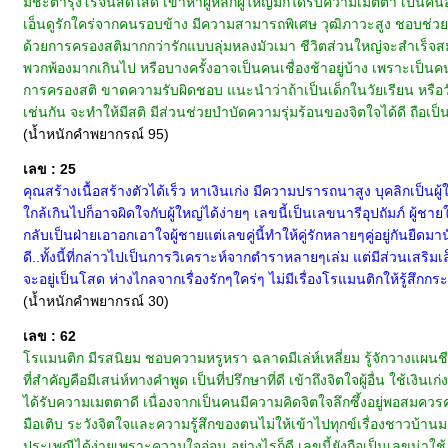
มีชะตารุ่งโรจน์สดใสดี เข้าหาผู้หลักผู้ใหญ่มักได้รับความเมตตา เป็นคน
เอ็นดูรักใคร่จากคนรอบข้าง มีความสามารถพิเศษ วุฒิภาวะสูง ชอบช่วยเหลื
ด้วยการครองสติมากกว่ารักแบบลุ่มหลงมัวเมา ชีวิตส่วนใหญ่จะสำเร็จสม
พวกพ้องมากเกินไป หรือบางครั้งอาจเป็นคนเชื่องช้าอยู่บ้าง เพราะเป็นคน
การครองสติ ขาดความรับผิดชอบ แนะนำว่าถ้าเป็นเด็กในวัยเรียน หรือวัยรุ
เช่นกัน จะทำให้มีสติ มีส่วนช่วยบำบัดความรุ่มร้อนของจิตใจได้ดี ถือเป็
(น้ำหนักคำพยากรณ์ 95)
เลข : 25
คุณสร้างเนื้อสร้างตัวได้เร็ว หาเงินเก่ง มีความปรารถนาสูง บุคลิกเป็นผู
ใกล้เกินไปก็อาจผิดใจกับผู้ใหญ่ได้ง่ายๆ เลขนี้เป็นเลขนารีอุปถัมภ์ ผู้ชาย
กลับเป็นฝ่ายเอาอกเอาใจผู้ชายแต่เลขคู่นี้ทำให้คู่รักหลายๆคู่อยู่กันยื
ดี..ทั้งนี้ที่กล่าวไปเป็นการวิเคราะห์จากตำราหลายๆเล่ม แต่มีส่วนเสริ
จะอยู่เป็นโสด ห่างไกลจากเรื่องรักๆใคร่ๆ ไม่มีเรื่องโรแมนติกให้รู้สึกกร
(น้ำหนักคำพยากรณ์ 30)
เลข : 62
โรแมนติก มีรสนิยม ชอบความหรูหรา ฉลาดมีเล่ห์เหลี่ยม รู้จักวางแผนชี
ที่สำคัญคือมีเสน่ห์ทางคำพูด เป็นที่ปรึกษาที่ดี เข้าถึงจิตใจผู้อื่น ใช้เง
ได้รับความเมตตาดี เนื่องจากเป็นคนมีความคิดจิตใจลึกซึ้งอยู่พอสมควร
มือเติบ ระวังจิตใจและความรู้สึกของตนไม่ให้เข้าไปทุกข์เรื่องชาวบ้
ประเพณีได้ง่ายเพราะความใจอ่อน อย่างไรก็ดี เลขนี้ยังถือเป็นเลขน่าใช้