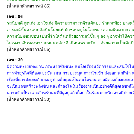
(น้ำหนักคำพยากรณ์ 85)
เลข : 96
รสนิยมดี พูดเก่ง เอาใจเก่ง มีความสามารถด้านศิลปะ รักพวกพ้อง บางครั้ง
อารมณ์ขึ้นลงแบบศิลปินโดยแท้ มักชอบอยู่ในโลกของความฝันมากกว่าความ
ความนิยมชมชอบ เป็นที่รักใคร่ แต่ด้วยอารมณ์ขึ้น ๆ ลง ๆ อาจทำให้ความรั
ไม่เหงา เงินทองหาง่ายหมุนคล่องดี เตือนเพราะรัก… ด้วยความเป็นศิลปิน 
(น้ำหนักคำพยากรณ์ 85)
เลข : 39
มีความทะเยอทะยาน กระหายชัยชนะ สนใจเรื่องนวัตกรรมและสนใจในเรื่อ
การทำธุรกิจที่ต้องแข่งขัน เช่น การประมูล การนำเข้า ส่งออก นักกีฬา 
เรื่องที่ควรสังเกตตัวเองอยู่บ้างคือคุณเป็นคนใจร้อน อาจมีดวงต้องแก่งแย
จะเป็นเลขสร้างพลังขับ และกำลังใจในเรื่องงานเป็นอย่างดีที่สุดเลขหนึ่ง
ความจำเป็น และสำหรับคนที่มีคู่อยู่แล้วก็อย่าในร้อนมากนัก อาจมีปากเส
(น้ำหนักคำพยากรณ์ 30)
หน้าแรก
|
ทำนายเบอร์
|
วิธีการชำระเงิน
|
ติดต่