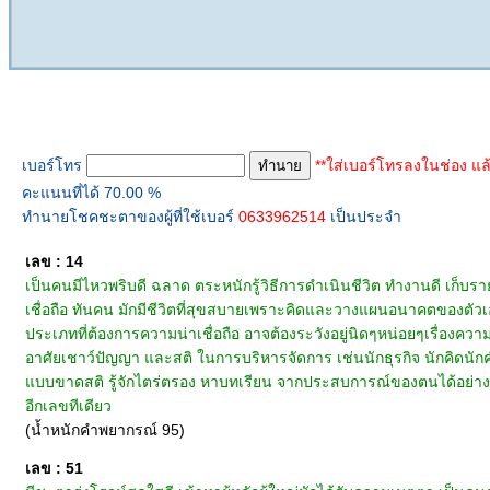
ทำนายเบอร์โทร
เบอร์โทร
**ใส่เบอร์โทรลงในช่อง แล
คะแนนที่ได้ 70.00 %
ทำนายโชคชะตาของผู้ที่ใช้เบอร์
0633962514
เป็นประจำ
เลข : 14
เป็นคนมีไหวพริบดี ฉลาด ตระหนักรู้วิธีการดำเนินชีวิต ทำงานดี เก็บราย
เชื่อถือ ทันคน มักมีชีวิตที่สุขสบายเพราะคิดและวางแผนอนาคตของต
ประเภทที่ต้องการความน่าเชื่อถือ อาจต้องระวังอยู่นิดๆหน่อยๆเรื่องความเ
อาศัยเชาว์ปัญญา และสติ ในการบริหารจัดการ เช่นนักธุรกิจ นักคิดน
แบบขาดสติ รู้จักไตร่ตรอง หาบทเรียน จากประสบการณ์ของตนได้อย่างทันเ
อีกเลขทีเดียว
(น้ำหนักคำพยากรณ์ 95)
เลข : 51