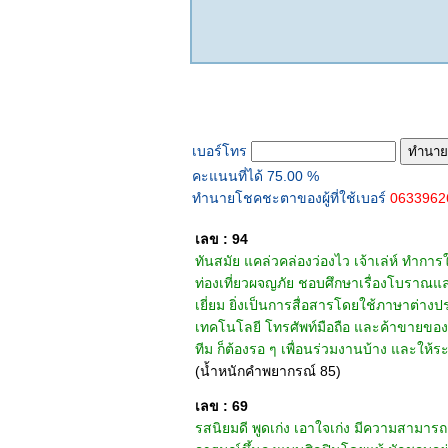
ทำนายเบอร์โทร
เบอร์โทร
คะแนนที่ได้ 75.00 %
ทำนายโชคชะตาของผู้ที่ใช้เบอร์
063396
เลข : 94
ทันสมัย แคล่วคล่องว่องไว เจ้าเล่ห์ ทำ
ท่องเที่ยวผจญภัย ชอบศึกษาเรื่องโบราณและ
เยี่ยม ยิ่งเป็นการสื่อสารโดยใช้ภาษาต่าง
เทคโนโลยี โทรศัพท์มือถือ และค้าขายของ
ทีม ก็ต้องรอ ๆ เพื่อนร่วมงานบ้าง และให้ระม
(น้ำหนักคำพยากรณ์ 85)
เลข : 69
รสนิยมดี พูดเก่ง เอาใจเก่ง มีความสามารถด