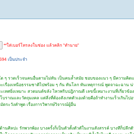
**ใส่เบอร์โทรลงในช่อง แล้วคลิก "ทำนาย"
2694
เป็นประจำ
การใด ๆ รวดเร็วจนคนอื่นตามไม่ทัน เป็นคนล้ำสมัย ชอบของแนว ๆ มีความคิ
เรื่องเหนือธรรมชาติไปพร้อม ๆ กัน ทันโลก ทันเหตุการณ์ พูดจาฉะฉาน น่าเช
ประเทศยิ่งเหมาะ สวดมนต์ขลัง ไหวพริบปฎิภาณดี เลขนี้เหมาะงานที่เกี่ยวข้อ
โบราณและวัตถุมงคล แต่สิ่งที่ต้องสังเกตตัวเองด้วยคือถ้าทำงานเร็วเกินไ
ัดระวังคำพูด เรื่องการวิพากษ์วิจารณ์ผู้อื่น
้านศิลปะ รักพวกพ้อง บางครั้งก็เป็นตัวตั้งตัวตัในงานสังสรรค์ บางทีก็ปลีกตั