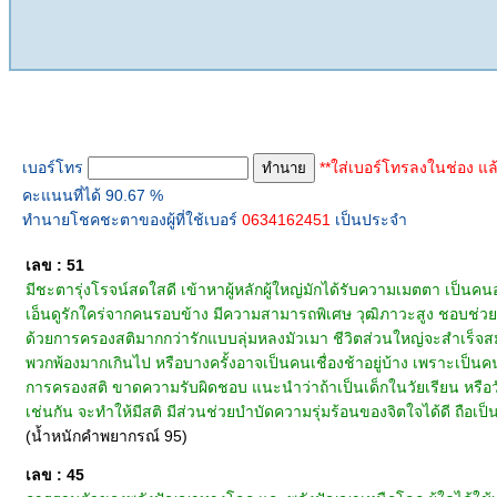
ทำนายเบอร์โทร
เบอร์โทร
**ใส่เบอร์โทรลงในช่อง แล
คะแนนที่ได้ 90.67 %
ทำนายโชคชะตาของผู้ที่ใช้เบอร์
0634162451
เป็นประจำ
เลข : 51
มีชะตารุ่งโรจน์สดใสดี เข้าหาผู้หลักผู้ใหญ่มักได้รับความเมตตา เป็นคน
เอ็นดูรักใคร่จากคนรอบข้าง มีความสามารถพิเศษ วุฒิภาวะสูง ชอบช่วยเหลื
ด้วยการครองสติมากกว่ารักแบบลุ่มหลงมัวเมา ชีวิตส่วนใหญ่จะสำเร็จสม
พวกพ้องมากเกินไป หรือบางครั้งอาจเป็นคนเชื่องช้าอยู่บ้าง เพราะเป็นคน
การครองสติ ขาดความรับผิดชอบ แนะนำว่าถ้าเป็นเด็กในวัยเรียน หรือวัยรุ
เช่นกัน จะทำให้มีสติ มีส่วนช่วยบำบัดความรุ่มร้อนของจิตใจได้ดี ถือเป็
(น้ำหนักคำพยากรณ์ 95)
เลข : 45