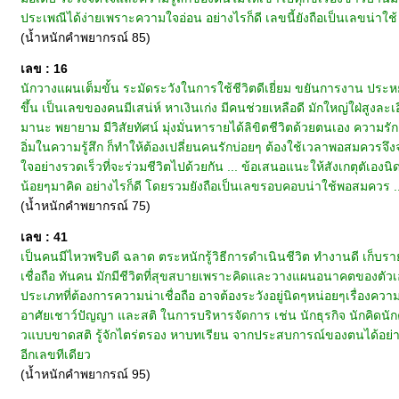
ประเพณีได้ง่ายเพราะความใจอ่อน อย่างไรก็ดี เลขนี้ยังถือเป็นเลขน่าใช้
(น้ำหนักคำพยากรณ์ 85)
เลข : 16
นักวางแผนเต็มขั้น ระมัดระวังในการใช้ชีวิตดีเยี่ยม ขยันการงาน ประหยัดมัธ
ขึ้น เป็นเลขของคนมีเสน่ห์ หาเงินเก่ง มีคนช่วยเหลือดี มักใหญ่ใฝ่สูงล
มานะ พยายาม มีวิสัยทัศน์ มุ่งมั่นหารายได้ลิขิตชีวิตด้วยตนเอง ความรัก
อิ่มในความรู้สึก ก็ทำให้ต้องเปลี่ยนคนรักบ่อยๆ ต้องใช้เวลาพอสมควรจึง
ใจอย่างรวดเร็วที่จะร่วมชีวิตไปด้วยกัน ... ข้อเสนอแนะให้สังเกตุตัเอง
น้อยๆมาคิด อย่างไรก็ดี โดยรวมยังถือเป็นเลขรอบคอบน่าใช้พอสมควร .
(น้ำหนักคำพยากรณ์ 75)
เลข : 41
เป็นคนมีไหวพริบดี ฉลาด ตระหนักรู้วิธีการดำเนินชีวิต ทำงานดี เก็บราย
เชื่อถือ ทันคน มักมีชีวิตที่สุขสบายเพราะคิดและวางแผนอนาคตของต
ประเภทที่ต้องการความน่าเชื่อถือ อาจต้องระวังอยู่นิดๆหน่อยๆเรื่องความเ
อาศัยเชาว์ปัญญา และสติ ในการบริหารจัดการ เช่น นักธุรกิจ นักคิดน
วแบบขาดสติ รู้จักไตร่ตรอง หาบทเรียน จากประสบการณ์ของตนได้อย่างทั
อีกเลขทีเดียว
(น้ำหนักคำพยากรณ์ 95)