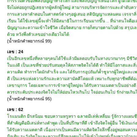
การรวมตัวของพลังปัญญาทางโลก และพลังปัญญาเหนือโลก ผู้ใดได้ใช้เล
จึงไม่ค่อยถูกปฎิเสธจากผู้หลักผู้ใหญ่ สามารถบริหารจัดการและลำดับความค
การแสวงหาคำตอบในศาสตร์ต่างๆอยู่เสมอ สติปัญญาแหลมคม เจรจาสิ่งใ
เรียน ได้ใช้เลขคู่นี้จะทำให้มีสมาธิในการเรียนมากขึ้น .. ที่น่าสนใจตื
ปัญญาและความเข้าใจชีวิต เมื่อจิตสบาย กายก็สบายตามไปด้วย สรุปเลขคู
ด้วย หวังพึ่งตัวเลขอย่างเดียวไม่ได้
(น้ำหนักคำพยากรณ์ 99)
เลข : 24
เป็นอีกเลขหนึ่งที่หลายๆคนได้ใช้แล้วมีผลตอบรับในทางบวกมากๆ มีชีวิตท
ในแง่ดี เป็นเลขที่ช่วยปรับสมดุลให้สภาพจิตใจได้ดี ทำให้มีโอกาสและสิ
ความคิด ทำการใดมักสำเร็จ และได้รับการอุปถัมภ์ค้ำชูจากผู้ใหญ่และเพ
ดี เป็นเลขแห่งความรักและความสามัคคีโดยแท้ เหมาะกับทุกอาชีพที่ต้
เลขานุการ โดยเฉพาะการเข้าหาผู้ใหญ่จะได้รับความเมตตาเป็นอย่างดี นับเ
ควรประคับประคองจิตใจไม่ให้อ่อนไหวเกินไป ใจอ่อนเกินไป รักง่ายเกินไป
(น้ำหนักคำพยากรณ์ 95)
เลข : 62
โรแมนติก มีรสนิยม ชอบความหรูหรา ฉลาดมีเล่ห์เหลี่ยม รู้จักวางแผนชี
ที่สำคัญคือมีเสน่ห์ทางคำพูด เป็นที่ปรึกษาที่ดี เข้าถึงจิตใจผู้อื่น ใช้เง
ได้รับความเมตตาดี เนื่องจากเป็นคนมีความคิดจิตใจลึกซึ้งอยู่พอสมควร
มือเติบ ระวังจิตใจและความรู้สึกของตนไม่ให้เข้าไปทุกข์เรื่องชาวบ้