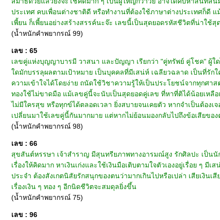
สมาธิด้วยแล้วยิ่งจะโชคดีมาก ๆ เป็นผู้ใหญ่กว่าวัย อาจได้คบหาสนิทสนมกับบ
ประเทศ คบเพื่อนต่างชาติดี หรือทำงานที่ต้องใช้ภาษาต่างประเทศก็ดี 
เพี้ยน ก็เพี้ยนอย่างสร้างสรรค์นะจ๊ะ เลขนี้เป็นสุดยอดรหัสชีวิตที่น่าใช้สุ
(น้ำหนักคำพยากรณ์ 99)
เลข : 65
เลขคู่แห่งบุญญาบารมี วาสนา และปัญญา เรียกว่า "คู่ทรัพย์ คู่โชค" ผู
ใดมักบรรลุผลตามเป้าหมาย เป็นบุคคลที่มีเสน่ห์ เฉลียวฉลาด เป็นที่ร
ความเข้าใจได้โดยง่าย ถนัดใช้วิชาความรู้ให้เป็นประโยชน์จากทุกศาสตร
ทองใช้ไม่ขาดมือ แม้เลขคู่นี้จะนับเป็นสุดยอดคู่เลข ที่หาที่ติได้น้อ
ไม่มีใครสุข หรือทุกข์ได้ตลอดเวลา ยิ่งสบายจนเคยตัว หากจำเป็นต้อง
เปลี่ยนมาใช้เลขคู่นี้กันมากมาย แต่หากไม่ย้อนมองกลับไปถึงข้อเสียของต
(น้ำหนักคำพยากรณ์ 98)
เลข : 66
สุขสันต์หรรษา เจ้าสำราญ มีสุนทรียภาพทางอารมณ์สูง รักศิลปะ เป็นนัก
เรื่องให้คิดมาก หาเงินเก่งและใช้เงินมือเติบตามใจตัวเองอยู่เรื่อย ๆ มีเ
ประจำ ต้องสังเกตนิสัยรักสนุกของตนว่ามากเกินไปหรือเปล่า เสียเงินเสี
เรื่องเงิน ๆ ทอง ๆ อีกนิดชีวิตจะสมดุลยิ่งขึ้น
(น้ำหนักคำพยากรณ์ 75)
เลข : 96