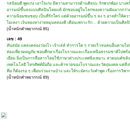
รสนิยมดี พูดเก่ง เอาใจเก่ง มีความสามารถด้านศิลปะ รักพวกพ้อง บางครั้ง
อารมณ์ขึ้นลงแบบศิลปินโดยแท้ มักชอบอยู่ในโลกของความฝันมากกว่าความ
ความนิยมชมชอบ เป็นที่รักใคร่ แต่ด้วยอารมณ์ขึ้น ๆ ลง ๆ อาจทำให้ความรั
ไม่เหงา เงินทองหาง่ายหมุนคล่องดี เตือนเพราะรัก… ด้วยความเป็นศิลปิน 
(น้ำหนักคำพยากรณ์ 85)
เลข : 49
ทันสมัย แคล่งคล่องว่องไว เจ้าเล่ห์ ทำการใด ๆ รวดเร็วจนคนอื่นตาม
ท่องเที่ยวผจญภัย ชอบศึกษาเรื่องโบราณและเรื่องเหนือธรรมชาติไปพร้อม
เยี่ยม ยิ่งเป็นการสื่อสารโดยใช้ภาษาต่างประเทศยิ่งเหมาะ สวดมนต์ขลัง
เทคโนโลยี โทรศัพท์มือถือ และค้าขายของโบราณและวัตถุมงคล แต่สิ่งท
ทีม ก็ต้องรอ ๆ เพื่อนร่วมงานบ้าง และให้ระมัดระวังคำพูด เรื่องการวิพากษ์
(น้ำหนักคำพยากรณ์ 89)
หน้าแรก
|
ทำนายเบอร์
|
วิธีการชำระเงิน
|
ติดต่