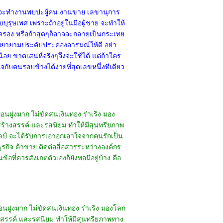
หมาะจะทำงานพบปะผู้คน งานขาย เลขานุการ
ับบุรุษเพศ เพราะถ้าอยู่ในมือผู้ชาย จะทำให้
ปกครอง หรือถ้าสุดๆก็อาจจะกลายเป็นกระเทย
ต้องพยายามประคับประคองอารมณ์ให้ดี อย่า
อย ขาดเสน่ห์จริงๆจึงจะใช้ได้ แต่ถ้าใคร
กับคนรอบข้างได้ง่ายที่สุดเลขหนึ่งทีเดียว
่อนฝูงมาก ไม่ขัดสนเงินทอง ร่าเริง มอง
ดสร้างสรรค์ และรสนิยม ทำให้มีสุนทรียภาพ
ิลป์ จะได้รับการเอาอกเอาใจจากคนรักเป็น
กิจ ค้าขาย ติดต่อสื่อสารระหว่างองค์กร
ที่ควรสังเกตตัวเองก็ยังพอมีอยู่บ้าง คือ
่อนฝูงมาก ไม่ขัดสนเงินทอง ร่าเริง มองโลก
้างสรรค์ และรสนิยม ทำให้มีสุนทรียภาพทาง