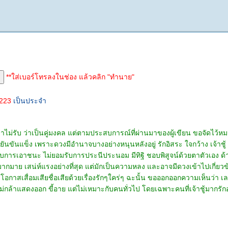
**ใส่เบอร์โทรลงในช่อง แล้วคลิก "ทำนาย"
4223
เป็นประจำ
ไม่รับ ว่าเป็นคู่มงคล แต่ตามประสบการณ์ที่ผ่านมาของผู้เขียน ขอจัดไว้ห
ขยันขันแข็ง เพราะดวงมีอำนาจบางอย่างหนุนหลังอยู่ รักอิสระ ใจกว้าง เจ้าชู้
การเอาชนะ ไม่ยอมรับการประนีประนอม มีทิฐิ ชอบพิสูจน์ด้วยตาตัวเอง ด
มาย เสน่ห์แรงอย่างที่สุด แต่มักเป็นความหลง และอาจมีดวงเข้าไปเกี่ยวข้
. อาจมีโอกาสเสื่อมเสียชื่อเสียด้วยเรื่องรักๆใคร่ๆ ฉะนั้น ขอออกออกความเห็นว
่กล้าแสดงออก ขี้อาย แต่ไม่เหมาะกับคนทั่วไป โดยเฉพาะคนที่เจ้าชู้มากรักอยู่