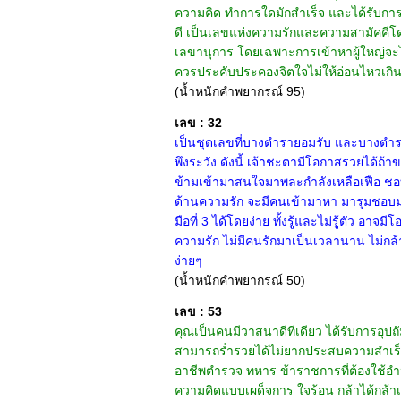
ความคิด ทำการใดมักสำเร็จ และได้รับการอ
ดี เป็นเลขแห่งความรักและความสามัคคีโด
เลขานุการ โดยเฉพาะการเข้าหาผู้ใหญ่จะได้ร
ควรประคับประคองจิตใจไม่ให้อ่อนไหวเกินไป
(น้ำหนักคำพยากรณ์ 95)
เลข : 32
เป็นชุดเลขที่บางตำรายอมรับ และบางตำรา
พึงระวัง ดังนี้ เจ้าชะตามีโอกาสรวยได้ถ้า
ข้ามเข้ามาสนใจมาพละกำลังเหลือเฟือ ชอบ
ด้านความรัก จะมีคนเข้ามาหา มารุมชอบมาก
มือที่ 3 ได้โดยง่าย ทั้งรู้และไม่รู้ตัว อา
ความรัก ไม่มีคนรักมาเป็นเวลานาน ไม่กล้าแ
ง่ายๆ
(น้ำหนักคำพยากรณ์ 50)
เลข : 53
คุณเป็นคนมีวาสนาดีทีเดียว ได้รับการอุปถ
สามารถร่ำรวยได้ไม่ยากประสบความสำเร็จเ
อาชีพตำรวจ ทหาร ข้าราชการที่ต้องใช้อำ
ความคิดแบบเผด็จการ ใจร้อน กล้าได้กล้า