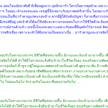
น อ่อนโยนอัธยาศัยดี มีเพื่อนฝูงมาก บุคลิกน่ารัก ใครๆก็อยากคุยด้วย เ
สงสาร ใจอ่อน เจ้าแง่แสนงอน เลขคู่นี้จึงเหมาะกับสุภาพสตรีเท่านั้น ไม่เหมาะก
กินไปจนเป็นที่น่ารำคาญแก่คนรอบข้าง หากมีผู้ใต้บังคับบัญชา ก็อาจเสียการ
ให้มีเสน่ห์ดีอยู่ แต่เจ้าตัวก็ต้องใช้สติและความรอบคอบในการใช้ชีวิตด้วย 
ณ์ส่วนตัวแล้ว เลขนี้เป็นเลขเหมาะเฉพาะกับคนที่มีบุคลิกไร้อารมณ์ คิดน้
วควรหลีกเลี่ยง เพราะจะทำให้ยิ่งกลายเป็นคนน่าเบื่อ .. น่ารำคาญและอาจขัดใจ
ลตอบรับในทางบวกมากๆ มีชีวิตที่สุขสบายขึ้น มีงานและเงินเข้ามามากขึ้น เพื
าพจิตใจได้ดี ทำให้มีโอกาสและสิ่งดีๆเข้ามาในชีวิตเรื่อยๆ ส่งเสริมความคิ
ารอุปถัมภ์ ค้ำชูจากผู้ใหญ่และเพศตรงข้ามเป็นอย่างดี พูดจาน่าฟัง มีวาทศ
คีโดยแท้ เหมาะกับทุกอาชีพที่ต้องอาศัยการเจรจา งานประสานงานต่างๆ ธุร
ับความเมตตาเป็นอย่างดี นับเป็นเลขสีเขียวที่น่าใช้มากๆอีกเลขหนึ่ง ส่วนข้อ
 ใจอ่อนเกินไป รักง่ายเกินไปและเชื่อคนง่ายเกินไป .....
ตอบรับในทางบวกมากๆ มีชีวิตที่สุขสบายขึ้น มีงานและเงินเข้ามามากขึ้น เพื
ิตใจได้ดี ทำให้มีโอกาสและสิ่งดีๆเข้ามาในชีวิตเรื่อยๆ ส่งเสริมความคิดสร