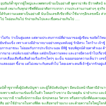
ุปถัมภ์ค้ำชูจากผู้ใหญ่และเพศตรงข้ามเป็นอย่างดี พูดจาน่าฟัง มีวาทศิลป์
ยแท้ เหมาะกับทุกอาชีพที่ต้องอาศัยการเจรจา งานประสานงานต่างๆ ธุรกิจ ค
ับความเมตตาเป็นอย่างดี นับเป็นเลขสีเขียวที่น่าใช้มากๆอีกเลขหนึ่ง ส่วนข้อ
 ใจอ่อนเกินไป รักง่ายเกินไปและเชื่อคนง่ายเกินไป .....
ไม่รับ ว่าเป็นคู่มงคล แต่ตามประสบการณ์ที่ผ่านมาของผู้เขียน ขอจัดไว้ห
ขยันขันแข็ง เพราะดวงมีอำนาจบางอย่างหนุนหลังอยู่ รักอิสระ ใจกว้าง เจ้าชู้
การเอาชนะ ไม่ยอมรับการประนีประนอม มีทิฐิ ชอบพิสูจน์ด้วยตาตัวเอง ด
มาย เสน่ห์แรงอย่างที่สุด แต่มักเป็นความหลง และอาจมีดวงเข้าไปเกี่ยวข้
จมีโอกาสเสื่อมเสียชื่อเสียด้วยเรื่องรักๆใคร่ๆ ฉะนั้น ขอออกออกความเห็นว่า เ
สดงออก ขี้อาย แต่ไม่เหมาะกับคนทั่วไป โดยเฉพาะคนที่เจ้าชู้มากรักอยู่แล้ว
ัมป์ค้ำชูจากทั้งผู้บังคับบัญชา และผู้ใต้บังคับบัญชา มีคนนับหน้าถือตามีอ
พราะพลังงานเข้มแข็งในตัว ใจคอกว้างขวาง มีมาดดุดัน น่ายำเกรง และมี
นาจบารมี รวมถึงนักการเมือง นักปกครอง วิศวกร หรือสถาปนิกที่ต้องควบค
เสีย อย่าใช้อำนาจในทางที่ผิด จะเสียหายร้ายแรง และด้วยความใจใหญ่ใจกล