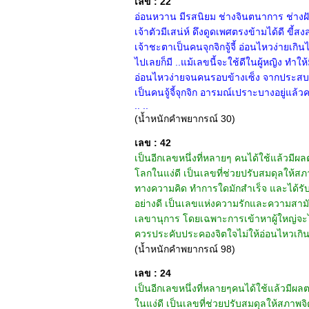
เลข : 22
อ่อนหวาน มีรสนิยม ช่างจินตนาการ ช่างฝั
เจ้าตัวมีเสน่ห์ ดึงดูดเพศตรงข้ามได้ดี ขี้
เจ้าชะตาเป็นคนจุกจิกจู้จี้ อ่อนไหวง่ายเ
ไปเลยก็มี ..แม้เลขนี้จะใช้ดีในผู้หญิง ทำ
อ่อนไหวง่ายจนคนรอบข้างเซ็ง จากประสบการ
เป็นคนจู้จี้จุกจิก อารมณ์เปราะบางอยู่แล้
.. ..
(น้ำหนักคำพยากรณ์ 30)
เลข : 42
เป็นอีกเลขหนึ่งที่หลายๆ คนได้ใช้แล้วมีผ
โลกในแง่ดี เป็นเลขที่ช่วยปรับสมดุลให้สภ
ทางความคิด ทำการใดมักสำเร็จ และได้รับก
อย่างดี เป็นเลขแห่งความรักและความสามัค
เลขานุการ โดยเฉพาะการเข้าหาผู้ใหญ่จะได้ร
ควรประคับประคองจิตใจไม่ให้อ่อนไหวเกินไป
(น้ำหนักคำพยากรณ์ 98)
เลข : 24
เป็นอีกเลขหนึ่งที่หลายๆคนได้ใช้แล้วมีผล
ในแง่ดี เป็นเลขที่ช่วยปรับสมดุลให้สภาพจ