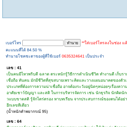
ทำนายเบอร์โทร
เบอร์โทร
**ใส่เบอร์โทรลงในช่อง แล
คะแนนที่ได้ 84.50 %
ทำนายโชคชะตาของผู้ที่ใช้เบอร์
0635324641
เป็นประจำ
เลข : 41
เป็นคนมีไหวพริบดี ฉลาด ตระหนักรู้วิธีการดำเนินชีวิต ทำงานดี เก็บราย
เชื่อถือ ทันคน มักมีชีวิตที่สุขสบายเพราะคิดและวางแผนอนาคตของต
ประเภทที่ต้องการความน่าเชื่อถือ อาจต้องระวังอยู่นิดๆหน่อยๆเรื่องความเ
อาศัยเชาว์ปัญญา และสติ ในการบริหารจัดการ เช่น นักธุรกิจ นักคิดน
วแบบขาดสติ รู้จักไตร่ตรอง หาบทเรียน จากประสบการณ์ของตนได้อย่างทั
อีกเลขทีเดียว
(น้ำหนักคำพยากรณ์ 95)
เลข : 64