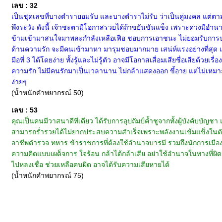
เลข : 32
เป็นชุดเลขที่บางตำรายอมรับ และบางตำราไม่รับ ว่าเป็นคู่มงคล แต่ต
พึงระวัง ดังนี้ เจ้าชะตามีโอกาสรวยได้ถ้าขยันขันแข็ง เพราะดวงมีอำนาจบ
ข้ามเข้ามาสนใจมาพละกำลังเหลือเฟือ ชอบการเอาชนะ ไม่ยอมรับการประ
ด้านความรัก จะมีคนเข้ามาหา มารุมชอบมากมาย เสน่ห์แรงอย่างที่สุด แ
มือที่ 3 ได้โดยง่าย ทั้งรู้และไม่รู้ตัว อาจมีโอกาสเสื่อมเสียชื่อเสียด้
ความรัก ไม่มีคนรักมาเป็นเวลานาน ไม่กล้าแสดงออก ขี้อาย แต่ไม่เหมาะกั
ง่ายๆ
(น้ำหนักคำพยากรณ์ 50)
เลข : 53
คุณเป็นคนมีวาสนาดีทีเดียว ได้รับการอุปถัมป์ค้ำชูจากทั้งผู้บังคับบัญ
สามารถร่ำรวยได้ไม่ยากประสบความสำเร็จเพราะพลังงานเข้มแข็งในตัว 
อาชีพตำรวจ ทหาร ข้าราชการที่ต้องใช้อำนาจบารมี รวมถึงนักการเมือ
ความคิดแบบเผด็จการ ใจร้อน กล้าได้กล้าเสีย อย่าใช้อำนาจในทางที่ผ
ไปหลงเชื่อ ช่วยเหลือคนผิด อาจได้รับความเสียหายได้
(น้ำหนักคำพยากรณ์ 75)
หน้าแรก
|
ทำนายเบอร์
|
วิธีการชำระเงิน
|
ติดต่