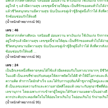
มีพรสวรรค์ทางศิลปะ รสนิยมดี อ่อนหวาน หาเงินเก่ง ใช้เงินเก่ง รักการ
อยู่ใกล้ ๆ แล้วมีความสุข เลขชุดนี้ช่วยให้คุณ เป็นที่รักของคนทั่วไปได
แล้วชีวิตสนุกสนานมีความสุข นับเป็นเลขคู่เจ้าชู้อีกคู่หนึ่งก็ว่าได้ สิ
รักซ้อนซ่อนรักให้จงดี
(น้ำหนักคำพยากรณ์ 96)
เลข : 46
มีพรสวรรค์ทางศิลปะ รสนิยมดี อ่อนหวาน หาเงินเก่ง ใช้เงินเก่ง รักการ
อยู่ใกล้ๆแล้วมีความสุข เลขชุดนี้ช่วยให้คุณ เป็นที่รักของคนทั่วไปได้
ชีวิตสนุกสนานมีความสุข นับเป็นเลขคู่เจ้าชู้อีกคู่นึงก็ว่าได้ สิ่งที่ค
ซ้อนซ่อนรักให้จงดี ...
(น้ำหนักคำพยากรณ์ 96)
เลข : 24
เป็นอีกเลขหนึ่งที่หลายๆคนได้ใช้แล้วมีผลตอบรับในทางบวกมากๆ มีชีวิตท
ในแง่ดี เป็นเลขที่ช่วยปรับสมดุลให้สภาพจิตใจได้ดี ทำให้มีโอกาสและสิ
ความคิด ทำการใดมักสำเร็จ และได้รับการอุปถัมภ์ค้ำชูจากผู้ใหญ่และเพ
ดี เป็นเลขแห่งความรักและความสามัคคีโดยแท้ เหมาะกับทุกอาชีพที่ต้
เลขานุการ โดยเฉพาะการเข้าหาผู้ใหญ่จะได้รับความเมตตาเป็นอย่างดี นับเ
ควรประคับประคองจิตใจไม่ให้อ่อนไหวเกินไป ใจอ่อนเกินไป รักง่ายเกินไป
(น้ำหนักคำพยากรณ์ 95)