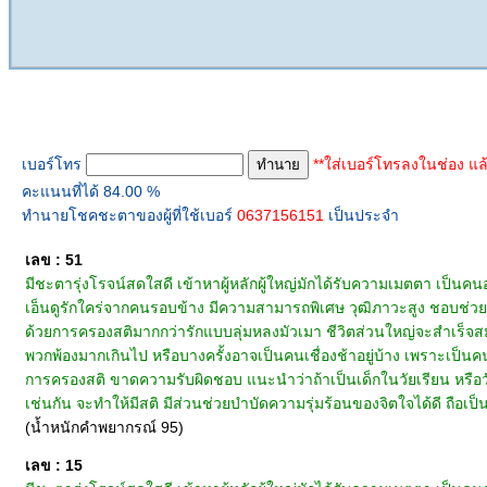
ทำนายเบอร์โทร
เบอร์โทร
**ใส่เบอร์โทรลงในช่อง แล
คะแนนที่ได้ 84.00 %
ทำนายโชคชะตาของผู้ที่ใช้เบอร์
0637156151
เป็นประจำ
เลข : 51
มีชะตารุ่งโรจน์สดใสดี เข้าหาผู้หลักผู้ใหญ่มักได้รับความเมตตา เป็นคน
เอ็นดูรักใคร่จากคนรอบข้าง มีความสามารถพิเศษ วุฒิภาวะสูง ชอบช่วยเหลื
ด้วยการครองสติมากกว่ารักแบบลุ่มหลงมัวเมา ชีวิตส่วนใหญ่จะสำเร็จสม
พวกพ้องมากเกินไป หรือบางครั้งอาจเป็นคนเชื่องช้าอยู่บ้าง เพราะเป็นคน
การครองสติ ขาดความรับผิดชอบ แนะนำว่าถ้าเป็นเด็กในวัยเรียน หรือวัยรุ
เช่นกัน จะทำให้มีสติ มีส่วนช่วยบำบัดความรุ่มร้อนของจิตใจได้ดี ถือเป็
(น้ำหนักคำพยากรณ์ 95)
เลข : 15