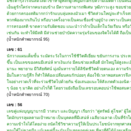
มีชะตารุ่งโรจน์สดใสดี เข้าหาผู้หลักผู้ใหญ่มักได้รับความเมตตา เป็นคน
เอ็นดูรักใคร่จากคนรอบข้าง มีความสามารถพิเศษ วุฒิภาวะสูง ชอบช่วยเหลื
ด้วยการครองสติมากกว่ารักแบบลุ่มหลงมัวเมา ชีวิตส่วนใหญ่จะสำเร็จสม
พวกพ้องมากเกินไป หรือบางครั้งอาจเป็นคนเชื่องช้าอยู่บ้าง เพราะเป็นคน
การครองสติ ขาดความรับผิดชอบ แนะนำว่าถ้าเป็นเด็กในวัยเรียน หรือวัยรุ
เช่นกัน จะทำให้มีสติ มีส่วนช่วยบำบัดความรุ่มร้อนของจิตใจได้ดี ถือเป็
(น้ำหนักคำพยากรณ์ 95)
เลข : 61
นักวางแผนเต็มขั้น ระมัดระวังในการใช้ชีวิตดีเยี่ยม ขยันการงาน ประหยัดมัธ
ขึ้น เป็นเลขของคนมีเสน่ห์ หาเงินเก่ง มีคนช่วยเหลือดี มักใหญ่ใฝ่สูงล
มานะ พยายาม มีวิสัยทัศน์ มุ่งมั่นหารายได้ลิขิตชีวิตด้วยตนเอง ความรัก
อิ่มในความรู้สึก ก็ทำให้ต้องเปลี่ยนคนรักบ่อยๆ ต้องใช้เวลาพอสมควรจึง
ใจอย่างรวดเร็วที่จะร่วมชีวิตไปด้วยกัน ข้อเสนอแนะให้สังเกตตัวเองนิด 
ๆ น้อย ๆ มาคิด อย่างไรก็ดี โดยรวมยังถือเป็นเลขรอบคอบน่าใช้พอสมค
(น้ำหนักคำพยากรณ์ 70)
เลข : 56
เลขคู่แห่งบุญญาบารมี วาสนา และปัญญา เรียกว่า "คู่ทรัพย์ คู่โชค" ผู
ใดมักบรรลุผลตามเป้าหมาย เป็นบุคคลที่มีเสน่ห์ เฉลียวฉลาด เป็นที่ร
ความเข้าใจได้โดยง่าย ถนัดใช้วิชาความรู้ให้เป็นประโยชน์จากทุกศาสตร
ทองใช้ไม่ขาดมือ แม้เลขคู่นี้จะนับเป็นสุดยอดคู่เลข ที่หาที่ติได้น้อ