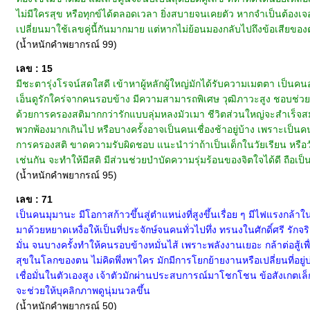
ไม่มีใครสุข หรือทุกข์ได้ตลอดเวลา ยิ่งสบายจนเคยตัว หากจำเป็นต้อง
เปลี่ยนมาใช้เลขคู่นี้กันมากมาย แต่หากไม่ย้อนมองกลับไปถึงข้อเสียของต
(น้ำหนักคำพยากรณ์ 99)
เลข : 15
มีชะตารุ่งโรจน์สดใสดี เข้าหาผู้หลักผู้ใหญ่มักได้รับความเมตตา เป็นคน
เอ็นดูรักใคร่จากคนรอบข้าง มีความสามารถพิเศษ วุฒิภาวะสูง ชอบช่วยเหลื
ด้วยการครองสติมากกว่ารักแบบลุ่มหลงมัวเมา ชีวิตส่วนใหญ่จะสำเร็จสม
พวกพ้องมากเกินไป หรือบางครั้งอาจเป็นคนเชื่องช้าอยู่บ้าง เพราะเป็นคน
การครองสติ ขาดความรับผิดชอบ แนะนำว่าถ้าเป็นเด็กในวัยเรียน หรือวัยรุ
เช่นกัน จะทำให้มีสติ มีส่วนช่วยบำบัดความรุ่มร้อนของจิตใจได้ดี ถือเป็
(น้ำหนักคำพยากรณ์ 95)
เลข : 71
เป็นคนมุมานะ มีโอกาสก้าวขึ้นสู่ตำแหน่งที่สูงขึ้นเรื่อย ๆ มีไฟแร
มาด้วยหยาดเหงื่อให้เป็นที่ประจักษ์จนคนทั่วไปทึ่ง ทรนงในศักดิ์ศรี รั
มั่น จนบางครั้งทำให้คนรอบข้างหมั่นไส้ เพราะพลังงานเยอะ กล้าต่อสู้เพื
สุขในโลกของตน ไม่คิดพึ่งพาใคร มักมีการโยกย้ายงานหรือเปลี่ยนที่อย
เชื่อมั่นในตัวเองสูง เจ้าตัวมักผ่านประสบการณ์มาโชกโชน ข้อสังเกตเล็ก
จะช่วยให้บุคลิกภาพดูนุ่มนวลขึ้น
(น้ำหนักคำพยากรณ์ 50)