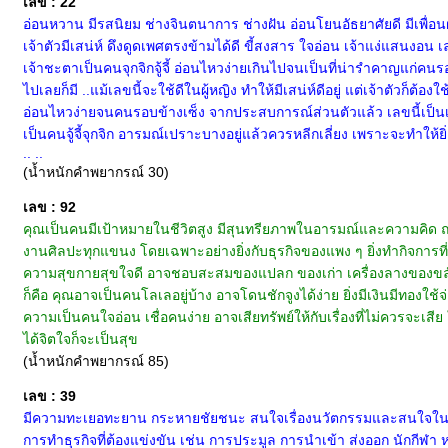
เลข : 22
อ่อนหวาน มีรสนิยม ช่างจินตนาการ ช่างฝัน อ่อนโยนอัธยาศัยดี มีเพื่
เจ้าตัวมีเสน่ห์ ดึงดูดเพศตรงข้ามได้ดี ขี้สงสาร ใจอ่อน เจ้าแง่แสนงอน เล
เจ้าชะตาเป็นคนจุกจิกจู้จี้ อ่อนไหวง่ายเกินไปจนเป็นที่น่ารำคาญแก่คน
ไปเลยก็มี ..แม้เลขนี้จะใช้ดีในผู้หญิง ทำให้มีเสน่ห์ดีอยู่ แต่เจ้าตั
อ่อนไหวง่ายจนคนรอบข้างเซ็ง จากประสบการณ์ส่วนตัวแล้ว เลขนี้เป็นเล
เป็นคนจู้จี้จุกจิก อารมณ์เปราะบางอยู่แล้วควรหลีกเลี่ยง เพราะจะทำให้
.. ..
(น้ำหนักคำพยากรณ์ 30)
เลข : 92
คุณเป็นคนมีเป้าหมายในชีวิตสูง มีสุนทรียภาพในอารมณ์และความคิด ถนั
งานศิลปะทุกแขนง โดยเฉพาะอย่างยิ่งกับธุรกิจของแพง ๆ ยิ่งทำกิจการที่
ความสุขกายสุขใจดี อาจชอบสะสมของแปลก ของเก่า เครื่องลางของขลัง ไปไ
ก็คือ คุณอาจเป็นคนโลเลอยู่บ้าง อาจโดนชักจูงได้ง่าย ยิ่งมีเงินมีทองใ
ความเป็นคนใจอ่อน เชื่อคนง่าย อาจเสียทรัพย์ให้กับเรื่องที่ไม่ควรจะ
ได้จิตใจก็จะเป็นสุข
(น้ำหนักคำพยากรณ์ 85)
เลข : 39
มีความทะเยอทะยาน กระหายชัยชนะ สนใจเรื่องนวัตกรรมและสนใจในเรื่อ
การทำธุรกิจที่ต้องแข่งขัน เช่น การประมูล การนำเข้า ส่งออก นักกีฬา 