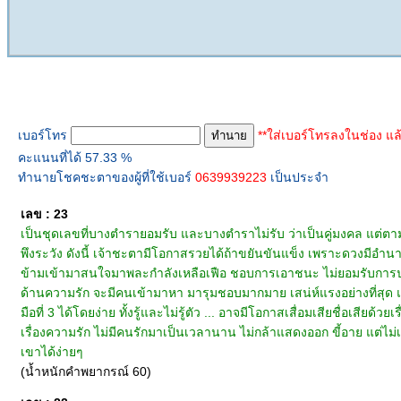
ทำนายเบอร์โทร
เบอร์โทร
**ใส่เบอร์โทรลงในช่อง แล
คะแนนที่ได้ 57.33 %
ทำนายโชคชะตาของผู้ที่ใช้เบอร์
0639939223
เป็นประจำ
เลข : 23
เป็นชุดเลขที่บางตำรายอมรับ และบางตำราไม่รับ ว่าเป็นคู่มงคล แต่ต
พึงระวัง ดังนี้ เจ้าชะตามีโอกาสรวยได้ถ้าขยันขันแข็ง เพราะดวงมีอำนาจบ
ข้ามเข้ามาสนใจมาพละกำลังเหลือเฟือ ชอบการเอาชนะ ไม่ยอมรับการประ
ด้านความรัก จะมีคนเข้ามาหา มารุมชอบมากมาย เสน่ห์แรงอย่างที่สุด แ
มือที่ 3 ได้โดยง่าย ทั้งรู้และไม่รู้ตัว ... อาจมีโอกาสเสื่อมเสียชื่อเส
เรื่องความรัก ไม่มีคนรักมาเป็นเวลานาน ไม่กล้าแสดงออก ขี้อาย แต่ไม่เห
เขาได้ง่ายๆ
(น้ำหนักคำพยากรณ์ 60)