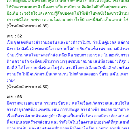
ที่สำคัญคือมีเสน่ห์ทางคำพูด เป็นที่ปรึกษาที่ดี เข้าถึงจิตใจผู้อื่น ใช้เง
ได้รับความเมตตาดี เนื่องจากเป็นคนมีความคิดจิตใจลึกซึ้งอยู่พอสมควร
มือเติบ ระวังจิตใจและความรู้สึกของตนไม่ให้เข้าไปทุกข์เรื่องชาวบ้
ประเพณีได้ง่ายเพราะความใจอ่อน อย่างไรก็ดี เลขนี้ยังถือเป็นเลขน่าใช้
(น้ำหนักคำพยากรณ์ 85)
เลข : 32
เป็นชุดเลขที่บางตำรายอมรับ และบางตำราไม่รับ ว่าเป็นคู่มงคล แต่ต
พึงระวัง ดังนี้ เจ้าชะตามีโอกาสรวยได้ถ้าขยันขันแข็ง เพราะดวงมีอำนาจบ
ข้ามเข้ามาสนใจมาพละกำลังเหลือเฟือ ชอบการเอาชนะ ไม่ยอมรับการประ
ด้านความรัก จะมีคนเข้ามาหา มารุมชอบมากมาย เสน่ห์แรงอย่างที่สุด แ
มือที่ 3 ได้โดยง่าย ทั้งรู้และไม่รู้ตัว อาจมีโอกาสเสื่อมเสียชื่อเสียด้
ความรัก ไม่มีคนรักมาเป็นเวลานาน ไม่กล้าแสดงออก ขี้อาย แต่ไม่เหมาะกั
ง่ายๆ
(น้ำหนักคำพยากรณ์ 50)
เลข : 93
มีความทะเยอทะยาน กระหายชัยชนะ สนใจเรื่องนวัตกรรมและสนใจในเรื่อ
การทำธุรกิจที่ต้องแข่งขัน เช่น การประมูล การนำเข้า ส่งออก นักกีฬา 
เรื่องที่ควรสังเกตตัวเองอยู่บ้างคือคุณเป็นคนใจร้อน อาจมีดวงต้องแก่งแย
นี้จะเป็นเลขสร้างพลังขับ และกำลังใจในเรื่องงานเป็นอย่างดีที่สุดเลขหนึ
ความจำเป็น และสำหรับคนที่มีคู่อยู่แล้วก็อย่าในร้อนมากนัก อาจมีปากเส