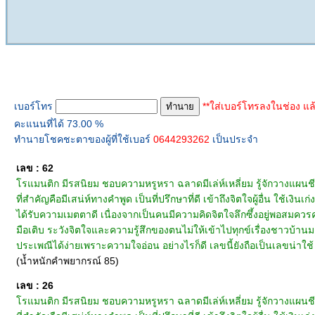
ทำนายเบอร์โทร
เบอร์โทร
**ใส่เบอร์โทรลงในช่อง แล
คะแนนที่ได้ 73.00 %
ทำนายโชคชะตาของผู้ที่ใช้เบอร์
0644293262
เป็นประจำ
เลข : 62
โรแมนติก มีรสนิยม ชอบความหรูหรา ฉลาดมีเล่ห์เหลี่ยม รู้จักวางแผนชี
ที่สำคัญคือมีเสน่ห์ทางคำพูด เป็นที่ปรึกษาที่ดี เข้าถึงจิตใจผู้อื่น ใช้เง
ได้รับความเมตตาดี เนื่องจากเป็นคนมีความคิดจิตใจลึกซึ้งอยู่พอสมควร
มือเติบ ระวังจิตใจและความรู้สึกของตนไม่ให้เข้าไปทุกข์เรื่องชาวบ้
ประเพณีได้ง่ายเพราะความใจอ่อน อย่างไรก็ดี เลขนี้ยังถือเป็นเลขน่าใช้
(น้ำหนักคำพยากรณ์ 85)
เลข : 26
โรแมนติก มีรสนิยม ชอบความหรูหรา ฉลาดมีเล่ห์เหลี่ยม รู้จักวางแผนชี