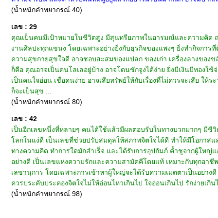
(น้ำหนักคำพยากรณ์ 40)
เลข : 29
คุณเป็นคนมีเป้าหมายในชีวิตสูง มีสุนทรียภาพในอารมณ์และความคิด ถน
งานศิลปะทุกแขนง โดยเฉพาะอย่างยิ่งกับธุรกิจของแพงๆ ยิ่งทำกิจการที่
ความสุขกายสุขใจดี อาจชอบสะสมของแปลก ของเก่า เครื่องลางของขลัง ไปไ
ก็คือ คุณอาจเป็นคนโลเลอยู่บ้าง อาจโดนชักจูงได้ง่าย ยิ่งมีเงินมีทอง
เป็นคนใจอ่อน เชื่อคนง่าย อาจเสียทรัพย์ให้กับเรื่องที่ไม่ควรจะเสีย 
ก็จะเป็นสุข ...
(น้ำหนักคำพยากรณ์ 80)
เลข : 42
เป็นอีกเลขหนึ่งที่หลายๆ คนได้ใช้แล้วมีผลตอบรับในทางบวกมากๆ มีชีวิตท
โลกในแง่ดี เป็นเลขที่ช่วยปรับสมดุลให้สภาพจิตใจได้ดี ทำให้มีโอกาสแล
ทางความคิด ทำการใดมักสำเร็จ และได้รับการอุปถัมภ์ ค้ำชูจากผู้ใหญ่แ
อย่างดี เป็นเลขแห่งความรักและความสามัคคีโดยแท้ เหมาะกับทุกอาชีพ
เลขานุการ โดยเฉพาะการเข้าหาผู้ใหญ่จะได้รับความเมตตาเป็นอย่างดี นับเ
ควรประคับประคองจิตใจไม่ให้อ่อนไหวเกินไป ใจอ่อนเกินไป รักง่ายเกินไป
(น้ำหนักคำพยากรณ์ 98)