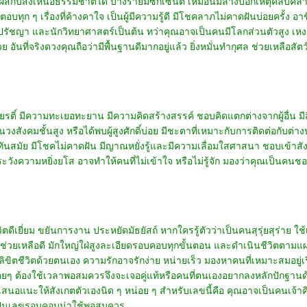
ถสัมผัสกับสิ่งเหนือธรรมชาติได้ บางรายมีซิกเซนต์ เหมือนมีลางบอกเหตุคลับคล
ทุก ๆ เรื่องที่ค้างคาใจ เป็นผู้มีความรู้ดี มีโชคลาภไม่คาดฝันบ่อยครั้ง อาช
กปรัชญา และนักวิทยาศาสตร์เป็นต้น ทว่าคุณอาจเป็นคนมีโลกส่วนตัวสูง เห
นที่จริงดวงคุณถือว่ามีพื้นฐานดีมากอยู่แล้ว ยิ่งหมั่นทำกุศล ช่วยเหลือสัต
กเกียรติ์ มีความทะเยอทะยาน มีความคิดสร้างสรรค์ ชอบคิดแตกต่างจากผู้อื่น มีส
วงสังคมชั้นสูง หรือได้พบผู้สูงศักดิ์บ่อย มีชะตาที่เหมาะกับการติดต่อกับต่าง
สมัย มีโชคไม่คาดฝัน มีญาณหยั่งรู้และมีความเลื่อมใสศาสนา ชอบเข้าสังคม ไ
ัดระวังความหยิ่งยโส อาจทำให้คนที่ไม่เข้าใจ หรือไม่รู้จัก มองว่าคุณเป็นคนชอบ
ีเยี่ยม ขยันการงาน ประหยัดมัธยัสถ์ หากใครรู้ตัวว่าเป็นคนสุรุ่ยสุร่าย ใช้เงิ
นช่วยเหลือดี มักใหญ่ใฝ่สูงละเอียดรอบคอบทุกขั้นตอน และดำเนินชีวิตตามแผน
้ลิขิตชีวิตด้วยตนเอง ความรักอาจรักง่าย หน่ายเร็ว มองหาคนที่เหมาะสมอยู่เร
บ่อยๆ ต้องใช้เวลาพอสมควรจึงจะเจอคู่แท้หรือคนที่ตนเองอยากลงหลักปักฐานด้ว
อเสนอแนะให้สังเกตตัวเองนิด ๆ หน่อย ๆ สำหรับเลขนี้คือ คุณอาจเป็นคนเจ้าค
ือเป็นเลขรอบคอบน่าใช้พอสมควร