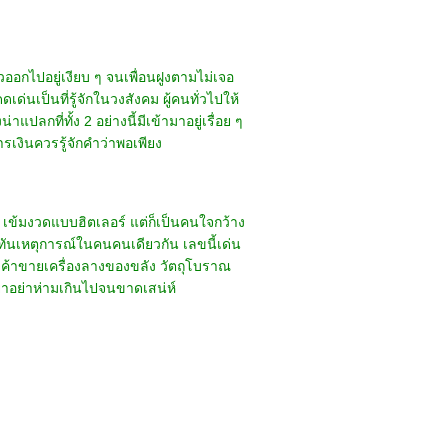
วออกไปอยู่เงียบ ๆ จนเพื่อนฝูงตามไม่เจอ
เป็นที่รู้จักในวงสังคม ผู้คนทั่วไปให้
ลกที่ทั้ง 2 อย่างนี้มีเข้ามาอยู่เรื่อย ๆ
รเงินควรรู้จักคำว่าพอเพียง
ร เข้มงวดแบบฮิตเลอร์ แต่ก็เป็นคนใจกว้าง
กทันเหตุการณ์ในคนคนเดียวกัน เลขนี้เด่น
กับค้าขายเครื่องลางของขลัง วัตถุโบราณ
ิยาอย่าห่ามเกินไปจนขาดเสน่ห์
 khunkimbersuay.com All Right Reserved.