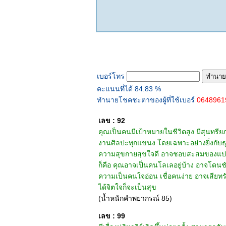
ทำนายเบอร์โทร
เบอร์โทร
คะแนนที่ได้ 84.83 %
ทำนายโชคชะตาของผู้ที่ใช้เบอร์
064896
เลข : 92
คุณเป็นคนมีเป้าหมายในชีวิตสูง มีสุนทรี
งานศิลปะทุกแขนง โดยเฉพาะอย่างยิ่งกับธุร
ความสุขกายสุขใจดี อาจชอบสะสมของแปลก ขอ
ก็คือ คุณอาจเป็นคนโลเลอยู่บ้าง อาจโดนชัก
ความเป็นคนใจอ่อน เชื่อคนง่าย อาจเสียทร
ได้จิตใจก็จะเป็นสุข
(น้ำหนักคำพยากรณ์ 85)
เลข : 99