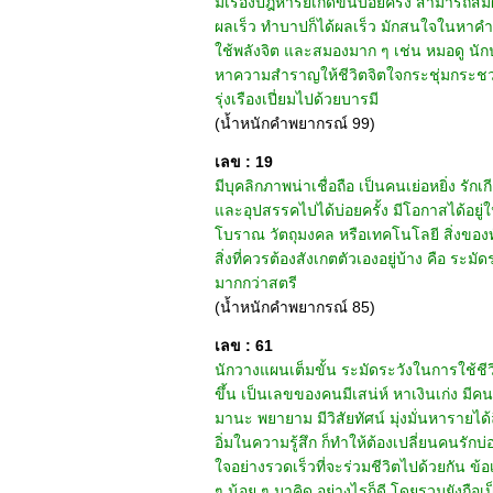
มีเรื่องปฎิหาริย์เกิดขึ้นบ่อยครั้ง สามาร
ผลเร็ว ทำบาปก็ได้ผลเร็ว มักสนใจในหาคำตอบ
ใช้พลังจิต และสมองมาก ๆ เช่น หมอดู นั
หาความสำราญให้ชีวิตจิตใจกระชุ่มกระชวย อั
รุ่งเรืองเปี่ยมไปด้วยบารมี
(น้ำหนักคำพยากรณ์ 99)
เลข : 19
มีบุคลิกภาพน่าเชื่อถือ เป็นคนเย่อหยิ่ง รั
และอุปสรรคไปได้บ่อยครั้ง มีโอกาสได้อยู่ใน
โบราณ วัตถุมงคล หรือเทคโนโลยี สิ่งของทัน
สิ่งที่ควรต้องสังเกตตัวเองอยู่บ้าง คือ ระม
มากกว่าสตรี
(น้ำหนักคำพยากรณ์ 85)
เลข : 61
นักวางแผนเต็มขั้น ระมัดระวังในการใช้ชีวิตด
ขึ้น เป็นเลขของคนมีเสน่ห์ หาเงินเก่ง มีค
มานะ พยายาม มีวิสัยทัศน์ มุ่งมั่นหารายได
อิ่มในความรู้สึก ก็ทำให้ต้องเปลี่ยนคนรัก
ใจอย่างรวดเร็วที่จะร่วมชีวิตไปด้วยกัน ข้
ๆ น้อย ๆ มาคิด อย่างไรก็ดี โดยรวมยังถ