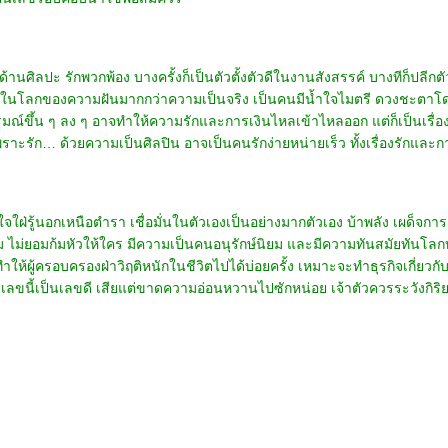
้านศิลปะ รักพวกพ้อง บางครั้งก็เป็นตัวตั้งตัวดีในงานสังสรรค์ บางทีก็ปลีกตั
ในโลกของความฝันมากกว่าความเป็นจริง เป็นคนมีน้ำใจไมตรี ดวงชะตาโดดเด่น
์ขึ้น ๆ ลง ๆ อาจทำให้ความรักและการเงินไหลเข้าไหลออก แต่ก็เป็นเรื่องน่าแป
ราะรัก… ด้วยความเป็นศิลปิน อาจเป็นคนรักง่ายหน่ายเร็ว ทั้งเรื่องรักและกา
ใฝ่รู้นอกเหนือตำรา เชื่อมั่นในตัวเองเป็นอย่างมากตัวเอง บ้าพลัง เผด็จกา
่ยม ไม่ยอมก้มหัวให้ใคร มีความเป็นคนอนุรักษ์นิยม และมีความทันสมัยทันโล
ำให้ผู้ครอบครองฝ่าวิฤติหนักในชีวิตไปได้บ่อยครั้ง เหมาะจะทำธุรกิจเกี่ยว
น เลขนี้เป็นเลขดี เสียแต่ขาดความอ่อนหวานไปซักหน่อย เจ้าตัวควรระวังกิร
ารชำระเงิน
|
ติดต่อเรา
COPYRIGHT (C) 2014