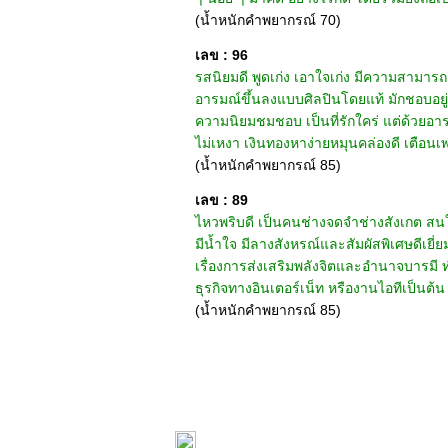
(น้ำหนักคำพยากรณ์ 70)
เลข : 96
รสนิยมดี พูดเก่ง เอาใจเก่ง มีความสามารถด
อารมณ์ขึ้นลงแบบศิลปินโดยแท้ มักชอบอยู่
ความนิยมชมชอบ เป็นที่รักใคร่ แต่ด้วยอารมณ
ไม่เหงา เงินทองหาง่ายหมุนคล่องดี เตือนเพ
(น้ำหนักคำพยากรณ์ 85)
เลข : 89
ไหวพริบดี เป็นคนช่างจดจำช่างสังเกต สนใจ
มีน้ำใจ มีลางสังหรณ์และสัมผัสพิเศษดีเยี
เรื่องการส่งเสริมพลังจิตและอำนาจบารมี ท
ธุรกิจทางอินเตอร์เน็ท หรืองานไอทีเป็นต้
(น้ำหนักคำพยากรณ์ 85)
หน้าแรก
|
ทำนายเบอร์
|
วิธีก