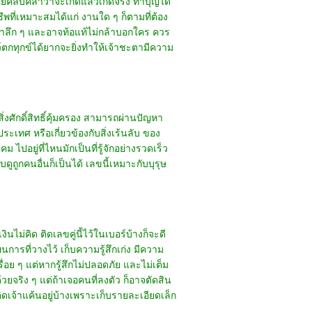
้ายคลับคลาว่าจะเกิดแล้วเกิดจริง ทำบุญได้
ีพที่เหมาะสมได้แก่ งานใด ๆ ก็ตามที่ต้อง
งาลึก ๆ และอาจท้อแท้ไม่กล้าบอกใคร ควร
ว์ตกทุกข์ได้ยากจะยิ่งทำให้เจ้าชะตามีความ
ิ่งศักดิ์สิทธิ์คุ้มครอง สามารถผ่านปัญหา
ประเทศ หรือเกี่ยวข้องกับสิ่งเร้นลับ ของ
ปอยู่ที่ไหนมักเป็นที่รู้จักอย่างรวดเร็ว
ดูถูกคนอื่นก็เป็นได้ เลขนี้เหมาะกับบุรุษ
นไม่คิด ติดเลขคู่นี้ไว้ในเบอร์บ้างก็จะดี
การที่วางไว้ เก็บความรู้สึกเก่ง มีความ
ื่อย ๆ แต่หากรู้สึกไม่ปลอดภัย และไม่เต็ม
ยจริง ๆ แต่ถ้าเจอคนที่ลงตัว ก็อาจตัดสิน
ิดเจ้าแค้นอยู่บ้างเพราะเก็บรายละเอียดเล็ก