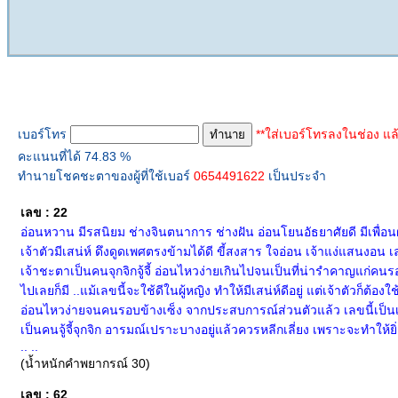
ทำนายเบอร์โทร
เบอร์โทร
**ใส่เบอร์โทรลงในช่อง แล
คะแนนที่ได้ 74.83 %
ทำนายโชคชะตาของผู้ที่ใช้เบอร์
0654491622
เป็นประจำ
เลข : 22
อ่อนหวาน มีรสนิยม ช่างจินตนาการ ช่างฝัน อ่อนโยนอัธยาศัยดี มีเพื่
เจ้าตัวมีเสน่ห์ ดึงดูดเพศตรงข้ามได้ดี ขี้สงสาร ใจอ่อน เจ้าแง่แสนงอน เล
เจ้าชะตาเป็นคนจุกจิกจู้จี้ อ่อนไหวง่ายเกินไปจนเป็นที่น่ารำคาญแก่คน
ไปเลยก็มี ..แม้เลขนี้จะใช้ดีในผู้หญิง ทำให้มีเสน่ห์ดีอยู่ แต่เจ้าตั
อ่อนไหวง่ายจนคนรอบข้างเซ็ง จากประสบการณ์ส่วนตัวแล้ว เลขนี้เป็นเล
เป็นคนจู้จี้จุกจิก อารมณ์เปราะบางอยู่แล้วควรหลีกเลี่ยง เพราะจะทำให้
.. ..
(น้ำหนักคำพยากรณ์ 30)
เลข : 62