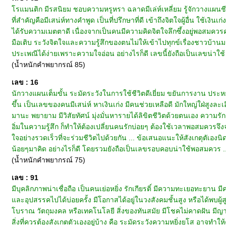
โรแมนติก มีรสนิยม ชอบความหรูหรา ฉลาดมีเล่ห์เหลี่ยม รู้จักวางแผนชี
ที่สำคัญคือมีเสน่ห์ทางคำพูด เป็นที่ปรึกษาที่ดี เข้าถึงจิตใจผู้อื่น ใช้เง
ได้รับความเมตตาดี เนื่องจากเป็นคนมีความคิดจิตใจลึกซึ้งอยู่พอสมควร
มือเติบ ระวังจิตใจและความรู้สึกของตนไม่ให้เข้าไปทุกข์เรื่องชาวบ้
ประเพณีได้ง่ายเพราะความใจอ่อน อย่างไรก็ดี เลขนี้ยังถือเป็นเลขน่าใช้
(น้ำหนักคำพยากรณ์ 85)
เลข : 16
นักวางแผนเต็มขั้น ระมัดระวังในการใช้ชีวิตดีเยี่ยม ขยันการงาน ประหยัดมัธ
ขึ้น เป็นเลขของคนมีเสน่ห์ หาเงินเก่ง มีคนช่วยเหลือดี มักใหญ่ใฝ่สูงล
มานะ พยายาม มีวิสัยทัศน์ มุ่งมั่นหารายได้ลิขิตชีวิตด้วยตนเอง ความรัก
อิ่มในความรู้สึก ก็ทำให้ต้องเปลี่ยนคนรักบ่อยๆ ต้องใช้เวลาพอสมควรจึง
ใจอย่างรวดเร็วที่จะร่วมชีวิตไปด้วยกัน ... ข้อเสนอแนะให้สังเกตุตัเอง
น้อยๆมาคิด อย่างไรก็ดี โดยรวมยังถือเป็นเลขรอบคอบน่าใช้พอสมควร .
(น้ำหนักคำพยากรณ์ 75)
เลข : 91
มีบุคลิกภาพน่าเชื่อถือ เป็นคนเย่อหยิ่ง รักเกียรติ์ มีความทะเยอทะยาน มี
และอุปสรรคไปได้บ่อยครั้ง มีโอกาสได้อยู่ในวงสังคมชั้นสูง หรือได้พบผู้สู
โบราณ วัตถุมงคล หรือเทคโนโลยี สิ่งของทันสมัย มีโชคไม่คาดฝัน มีญาณหย
สิ่งที่ควรต้องสังเกตตัวเองอยู่บ้าง คือ ระมัดระวังความหยิ่งยโส อาจทำให้