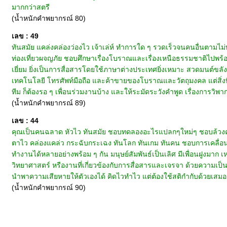
มากกว่าสตรี
(น้ำหนักคำพยากรณ์ 80)
เลข : 49
ทันสมัย แคล่งคล่องว่องไว เจ้าเล่ห์ ทำการใด ๆ รวดเร็วจนคนอื่นตาม
ท่องเที่ยวผจญภัย ชอบศึกษาเรื่องโบราณและเรื่องเหนือธรรมชาติไปพร้อม
เยี่ยม ยิ่งเป็นการสื่อสารโดยใช้ภาษาต่างประเทศยิ่งเหมาะ สวดมนต์ขลัง
เทคโนโลยี โทรศัพท์มือถือ และค้าขายของโบราณและวัตถุมงคล แต่สิ่งท
ทีม ก็ต้องรอ ๆ เพื่อนร่วมงานบ้าง และให้ระมัดระวังคำพูด เรื่องการวิพากษ์
(น้ำหนักคำพยากรณ์ 89)
เลข : 44
คุณเป็นคนฉลาด หัวไว ทันสมัย ชอบทดลองอะไรแปลกๆใหม่ๆ ชอบล้วงคว
ตาไว คล่องแคล่ว กระฉับกระเฉง ทันโลก ทันเกม ทันคน ชอบการเคลื่อ
ทำงานได้หลายอย่างพร้อม ๆ กัน มนุษย์สัมพันธ์เป็นเลิศ มีเพื่อนฝูงมา
วิทยาศาสตร์ หรืองานที่เกี่ยวข้องกับการสื่อสารและเจรจา ด้วยความเป็น
นำพาความเสียหายให้ตัวเองได้ คิดไวทำไว แต่ต้องใช้สติกำกับด้วยเสมอ
(น้ำหนักคำพยากรณ์ 90)