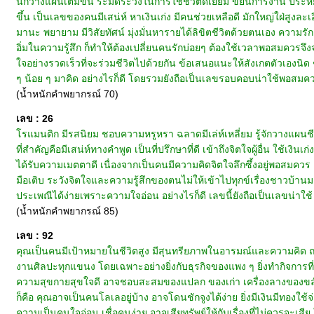
นักวางแผนเต็มขั้น ระมัดระวังในการใช้ชีวิตดีเยี่ยม ขยันการงาน ประหยัดมัธ
ขึ้น เป็นเลขของคนมีเสน่ห์ หาเงินเก่ง มีคนช่วยเหลือดี มักใหญ่ใฝ่สูงล
มานะ พยายาม มีวิสัยทัศน์ มุ่งมั่นหารายได้ลิขิตชีวิตด้วยตนเอง ความรัก
อิ่มในความรู้สึก ก็ทำให้ต้องเปลี่ยนคนรักบ่อยๆ ต้องใช้เวลาพอสมควรจึง
ใจอย่างรวดเร็วที่จะร่วมชีวิตไปด้วยกัน ข้อเสนอแนะให้สังเกตตัวเองนิด 
ๆ น้อย ๆ มาคิด อย่างไรก็ดี โดยรวมยังถือเป็นเลขรอบคอบน่าใช้พอสมค
(น้ำหนักคำพยากรณ์ 70)
เลข : 26
โรแมนติก มีรสนิยม ชอบความหรูหรา ฉลาดมีเล่ห์เหลี่ยม รู้จักวางแผนชี
ที่สำคัญคือมีเสน่ห์ทางคำพูด เป็นที่ปรึกษาที่ดี เข้าถึงจิตใจผู้อื่น ใช้เง
ได้รับความเมตตาดี เนื่องจากเป็นคนมีความคิดจิตใจลึกซึ้งอยู่พอสมควร
มือเติบ ระวังจิตใจและความรู้สึกของตนไม่ให้เข้าไปทุกข์เรื่องชาวบ้
ประเพณีได้ง่ายเพราะความใจอ่อน อย่างไรก็ดี เลขนี้ยังถือเป็นเลขน่าใช้
(น้ำหนักคำพยากรณ์ 85)
เลข : 92
คุณเป็นคนมีเป้าหมายในชีวิตสูง มีสุนทรียภาพในอารมณ์และความคิด ถนั
งานศิลปะทุกแขนง โดยเฉพาะอย่างยิ่งกับธุรกิจของแพง ๆ ยิ่งทำกิจการที่
ความสุขกายสุขใจดี อาจชอบสะสมของแปลก ของเก่า เครื่องลางของขลัง ไปไ
ก็คือ คุณอาจเป็นคนโลเลอยู่บ้าง อาจโดนชักจูงได้ง่าย ยิ่งมีเงินมีทองใ
ความเป็นคนใจอ่อน เชื่อคนง่าย อาจเสียทรัพย์ให้กับเรื่องที่ไม่ควรจะ