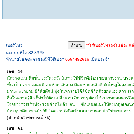
ทำนายเบอร์โทร
เบอร์โทร
**ใส่เบอร์โทรลงในช่อง แล
คะแนนที่ได้ 82.33 %
ทำนายโชคชะตาของผู้ที่ใช้เบอร์
0654492616
เป็นประจำ
เลข : 16
นักวางแผนเต็มขั้น ระมัดระวังในการใช้ชีวิตดีเยี่ยม ขยันการงาน ประหยัดมัธ
ขึ้น เป็นเลขของคนมีเสน่ห์ หาเงินเก่ง มีคนช่วยเหลือดี มักใหญ่ใฝ่สูงล
มานะ พยายาม มีวิสัยทัศน์ มุ่งมั่นหารายได้ลิขิตชีวิตด้วยตนเอง ความรัก
อิ่มในความรู้สึก ก็ทำให้ต้องเปลี่ยนคนรักบ่อยๆ ต้องใช้เวลาพอสมควรจึง
ใจอย่างรวดเร็วที่จะร่วมชีวิตไปด้วยกัน ... ข้อเสนอแนะให้สังเกตุตัเอง
น้อยๆมาคิด อย่างไรก็ดี โดยรวมยังถือเป็นเลขรอบคอบน่าใช้พอสมควร .
(น้ำหนักคำพยากรณ์ 75)
เลข : 61