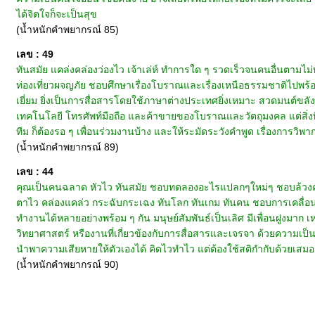
ได้จิตใจก็จะเป็นสุข
(น้ำหนักคำพยากรณ์ 85)
เลข : 49
ทันสมัย แคล่งคล่องว่องไว เจ้าเล่ห์ ทำการใด ๆ รวดเร็วจนคนอื่นตาม
ท่องเที่ยวผจญภัย ชอบศึกษาเรื่องโบราณและเรื่องเหนือธรรมชาติไปพร้อม
เยี่ยม ยิ่งเป็นการสื่อสารโดยใช้ภาษาต่างประเทศยิ่งเหมาะ สวดมนต์ขลัง
เทคโนโลยี โทรศัพท์มือถือ และค้าขายของโบราณและวัตถุมงคล แต่สิ่งท
ทีม ก็ต้องรอ ๆ เพื่อนร่วมงานบ้าง และให้ระมัดระวังคำพูด เรื่องการวิพากษ์
(น้ำหนักคำพยากรณ์ 89)
เลข : 44
คุณเป็นคนฉลาด หัวไว ทันสมัย ชอบทดลองอะไรแปลกๆใหม่ๆ ชอบล้วงคว
ตาไว คล่องแคล่ว กระฉับกระเฉง ทันโลก ทันเกม ทันคน ชอบการเคลื่อ
ทำงานได้หลายอย่างพร้อม ๆ กัน มนุษย์สัมพันธ์เป็นเลิศ มีเพื่อนฝูงมา
วิทยาศาสตร์ หรืองานที่เกี่ยวข้องกับการสื่อสารและเจรจา ด้วยความเป็น
นำพาความเสียหายให้ตัวเองได้ คิดไวทำไว แต่ต้องใช้สติกำกับด้วยเสมอ
(น้ำหนักคำพยากรณ์ 90)