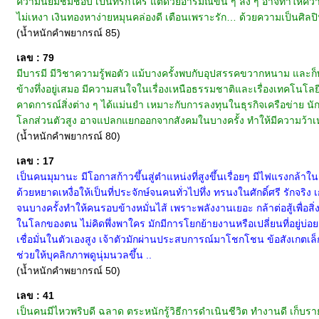
ความนิยมชมชอบ เป็นที่รักใคร่ แต่ด้วยอารมณ์ขึ้น ๆ ลง ๆ อาจทำให้ความรั
ไม่เหงา เงินทองหาง่ายหมุนคล่องดี เตือนเพราะรัก… ด้วยความเป็นศิลปิน 
(น้ำหนักคำพยากรณ์ 85)
เลข : 79
มีบารมี มีวิชาความรู้พอตัว แม้บางครั้งพบกับอุปสรรคขวากหนาม และก็พอจ
ข้างทึ่งอยู่เสมอ มีความสนใจในเรื่องเหนือธรรมชาติและเรื่องเทคโนโลย
คาดการณ์สิ่งต่าง ๆ ได้แม่นยำ เหมาะกับการลงทุนในธุรกิจเครือข่าย 
โลกส่วนตัวสูง อาจแปลกแยกออกจากสังคมในบางครั้ง ทำให้มีความว้าเห
(น้ำหนักคำพยากรณ์ 80)
เลข : 17
เป็นคนมุมานะ มีโอกาสก้าวขึ้นสู่ตำแหน่งที่สูงขึ้นเรื่อยๆ มีไฟแรง
ด้วยหยาดเหงื่อให้เป็นที่ประจักษ์จนคนทั่วไปทึ่ง ทรนงในศักดิ์ศรี รักจ
จนบางครั้งทำให้คนรอบข้างหมั่นไส้ เพราะพลังงานเยอะ กล้าต่อสู้เพื่อสิ
ในโลกของตน ไม่คิดพึ่งพาใคร มักมีการโยกย้ายงานหรือเปลี่ยนที่อยู่บ
เชื่อมั่นในตัวเองสูง เจ้าตัวมักผ่านประสบการณ์มาโชกโชน ข้อสังเกตเล็
ช่วยให้บุคลิกภาพดูนุ่มนวลขึ้น ..
(น้ำหนักคำพยากรณ์ 50)
เลข : 41
เป็นคนมีไหวพริบดี ฉลาด ตระหนักรู้วิธีการดำเนินชีวิต ทำงานดี เก็บราย