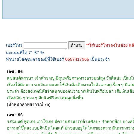
ทำนายเบอร์โทร
เบอร์โทร
**ใส่เบอร์โทรลงในช่อง แล
คะแนนที่ได้ 71.67 %
ทำนายโชคชะตาของผู้ที่ใช้เบอร์
0657417966
เป็นประจำ
เลข : 66
สุขสันต์หรรษา เจ้าสำราญ มีสุนทรียภาพทางอารมณ์สูง รักศิลปะ เป็นนัก
เรื่องให้คิดมาก หาเงินเก่งและใช้เงินมือเติบตามใจตัวเองอยู่เรื่อย ๆ มีเ
ประจำ ต้องสังเกตนิสัยรักสนุกของตนว่ามากเกินไปหรือเปล่า เสียเงินเสี
เรื่องเงิน ๆ ทอง ๆ อีกนิดชีวิตจะสมดุลยิ่งขึ้น
(น้ำหนักคำพยากรณ์ 75)
เลข : 96
รสนิยมดี พูดเก่ง เอาใจเก่ง มีความสามารถด้านศิลปะ รักพวกพ้อง บางครั้ง
อารมณ์ขึ้นลงแบบศิลปินโดยแท้ มักชอบอยู่ในโลกของความฝันมากกว่าความ