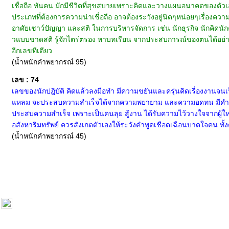
เชื่อถือ ทันคน มักมีชีวิตที่สุขสบายเพราะคิดและวางแผนอนาคตของต
ประเภทที่ต้องการความน่าเชื่อถือ อาจต้องระวังอยู่นิดๆหน่อยๆเรื่องความเ
อาศัยเชาว์ปัญญา และสติ ในการบริหารจัดการ เช่น นักธุรกิจ นักคิดน
วแบบขาดสติ รู้จักไตร่ตรอง หาบทเรียน จากประสบการณ์ของตนได้อย่างทั
อีกเลขทีเดียว
(น้ำหนักคำพยากรณ์ 95)
เลข : 74
เลขของนักปฎิบัติ คิดแล้วลงมือทำ มีความขยันและครุ่นคิดเรื่องงานจนเป
แหลม จะประสบความสำเร็จได้จากความพยายาม และความอดทน มีคำพูดหนั
ประสบความสำเร็จ เพราะเป็นคนลุย สู้งาน ได้รับความไว้วางใจจากผู้ใหญ
อสังหาริมทรัพย์ ควรสังเกตตัวเองให้ระวังคำพูดเชือดเฉือนบาดใจคน ทั
(น้ำหนักคำพยากรณ์ 45)
หน้าแรก
|
ทำนายเบอร์
|
วิธีการชำระเงิน
|
ติดต่