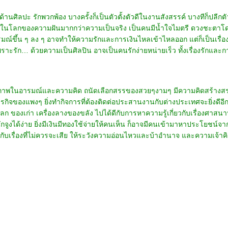
้านศิลปะ รักพวกพ้อง บางครั้งก็เป็นตัวตั้งตัวดีในงานสังสรรค์ บางทีก็ปลีกตั
ในโลกของความฝันมากกว่าความเป็นจริง เป็นคนมีน้ำใจไมตรี ดวงชะตาโดดเด่น
์ขึ้น ๆ ลง ๆ อาจทำให้ความรักและการเงินไหลเข้าไหลออก แต่ก็เป็นเรื่องน่าแป
ราะรัก… ด้วยความเป็นศิลปิน อาจเป็นคนรักง่ายหน่ายเร็ว ทั้งเรื่องรักและกา
ียภาพในอารมณ์และความคิด ถนัดเลือกสรรของสวยๆงามๆ มีความคิดสร้างสรรค์
กิจของแพงๆ ยิ่งทำกิจการที่ต้องติดต่อประสานงานกับต่างประเทศจะยิ่งดีอีก
งเก่า เครื่องลางของขลัง ไปได้ดีกับการหาความรู้เกี่ยวกับเรื่องศาสนาหรื
กจูงได้ง่าย ยิ่งมีเงินมีทองใช้จ่ายให้คนเห็น ก็อาจมีคนเข้ามาหาประโยชน์จา
ห้กับเรื่องที่ไม่ควรจะเสีย ให้ระวังความอ่อนไหวและบ้าอำนาจ และความเจ้า
ารชำระเงิน
|
ติดต่อเรา
COPYRIGHT (C) 2014