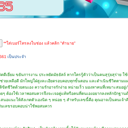
**ใส่เบอร์โทรลงในช่อง แล้วคลิก "ทำนาย"
2661
เป็นประจำ
ีเยี่ยม ขยันการงาน ประหยัดมัธยัสถ์ หากใครรู้ตัวว่าเป็นคนสุรุ่ยสุร่าย ใช้เงิ
นช่วยเหลือดี มักใหญ่ใฝ่สูงละเอียดรอบคอบทุกขั้นตอน และดำเนินชีวิตตามแผน
้ลิขิตชีวิตด้วยตนเอง ความรักอาจรักง่าย หน่ายเร็ว มองหาคนที่เหมาะสมอยู่เร
บ่อยๆ ต้องใช้เวลาพอสมควรจึงจะเจอคู่แท้หรือคนที่ตนเองอยากลงหลักปักฐานด้ว
อเสนอแนะให้สังเกตตัวเองนิด ๆ หน่อย ๆ สำหรับเลขนี้คือ คุณอาจเป็นคนเจ้าค
ือเป็นเลขรอบคอบน่าใช้พอสมควร