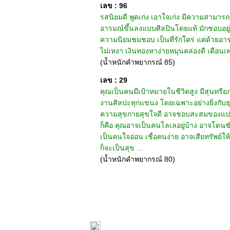
เลข : 96
รสนิยมดี พูดเก่ง เอาใจเก่ง มีความสามารถด
อารมณ์ขึ้นลงแบบศิลปินโดยแท้ มักชอบอยู่
ความนิยมชมชอบ เป็นที่รักใคร่ แต่ด้วยอารมณ
ไม่เหงา เงินทองหาง่ายหมุนคล่องดี เตือนเพ
(น้ำหนักคำพยากรณ์ 85)
เลข : 29
คุณเป็นคนมีเป้าหมายในชีวิตสูง มีสุนทร
งานศิลปะทุกแขนง โดยเฉพาะอย่างยิ่งกับธุร
ความสุขกายสุขใจดี อาจชอบสะสมของแปลก ขอ
ก็คือ คุณอาจเป็นคนโลเลอยู่บ้าง อาจโดนชั
เป็นคนใจอ่อน เชื่อคนง่าย อาจเสียทรัพย์ใ
ก็จะเป็นสุข ...
(น้ำหนักคำพยากรณ์ 80)
หน้าแรก
|
ทำนายเบอร์
|
วิธีก