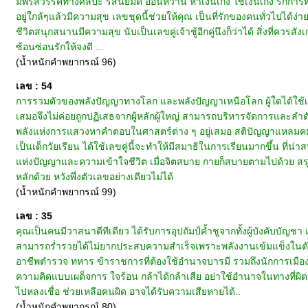
มีพรสวรรค์ทางศิลปะ รสนิยมดี อ่อนหวาน หาเงินเก่ง ใช้เงินเก่ง รักการ
อยู่ใกล้ๆแล้วมีความสุข เลขชุดนี้ช่วยให้คุณ เป็นที่รักของคนทั่วไปได้
ชีวิตสนุกสนานมีความสุข นับเป็นเลขคู่เจ้าชู้อีกคู่นึงก็ว่าได้ สิ่งที่ค
ซ้อนซ่อนรักให้จงดี ...
(น้ำหนักคำพยากรณ์ 96)
เลข : 54
การรวมตัวของพลังปัญญาทางโลก และพลังปัญญาเหนือโลก ผู้ใดได้ใช้เลข
เสมอจึงไม่ค่อยถูกปฏิเสธจากผู้หลักผู้ใหญ่ สามารถบริหารจัดการและลำดับค
พลังแห่งการแสวงหาคำตอบในศาสตร์ต่าง ๆ อยู่เสมอ สติปัญญาแหลมคม 
เป็นเด็กวัยเรียน ได้ใช้เลขคู่นี้จะทำให้มีสมาธิในการเรียนมากขึ้น ที่น
แห่งปัญญาและความเข้าใจชีวิต เมื่อจิตสบาย กายก็สบายตามไปด้วย สรุปเ
หลักด้วย หวังพึ่งตัวเลขอย่างเดียวไม่ได้
(น้ำหนักคำพยากรณ์ 99)
เลข : 35
คุณเป็นคนมีวาสนาดีทีเดียว ได้รับการอุปถัมป์ค้ำชูจากทั้งผู้บังคับบัญ
สามารถร่ำรวยได้ไม่ยากประสบความสำเร็จเพราะพลังงานเข้มแข็งในตัว 
อาชีพตำรวจ ทหาร ข้าราชการที่ต้องใช้อำนาจบารมี รวมถึงนักการเมือ
ความคิดแบบเผด็จการ ใจร้อน กล้าได้กล้าเสีย อย่าใช้อำนาจในทางที่ผ
ไปหลงเชื่อ ช่วยเหลือคนผิด อาจได้รับความเสียหายได้..
(น้ำหนักคำพยากรณ์ 80)