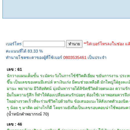
ทำนายเบอร์โทร
เบอร์โทร
**ใส่เบอร์โทรลงในช่อง แล
คะแนนที่ได้ 83.33 %
ทำนายโชคชะตาของผู้ที่ใช้เบอร์
0803535461
เป็นประจำ
เลข : 61
นักวางแผนเต็มขั้น ระมัดระวังในการใช้ชีวิตดีเยี่ยม ขยันการงาน ประหยัดมัธ
ขึ้น เป็นเลขของคนมีเสน่ห์ หาเงินเก่ง มีคนช่วยเหลือดี มักใหญ่ใฝ่สูงล
มานะ พยายาม มีวิสัยทัศน์ มุ่งมั่นหารายได้ลิขิตชีวิตด้วยตนเอง ความรัก
อิ่มในความรู้สึก ก็ทำให้ต้องเปลี่ยนคนรักบ่อยๆ ต้องใช้เวลาพอสมควรจึง
ใจอย่างรวดเร็วที่จะร่วมชีวิตไปด้วยกัน ข้อเสนอแนะให้สังเกตตัวเองนิด 
ๆ น้อย ๆ มาคิด อย่างไรก็ดี โดยรวมยังถือเป็นเลขรอบคอบน่าใช้พอสมค
(น้ำหนักคำพยากรณ์ 70)
เลข : 46