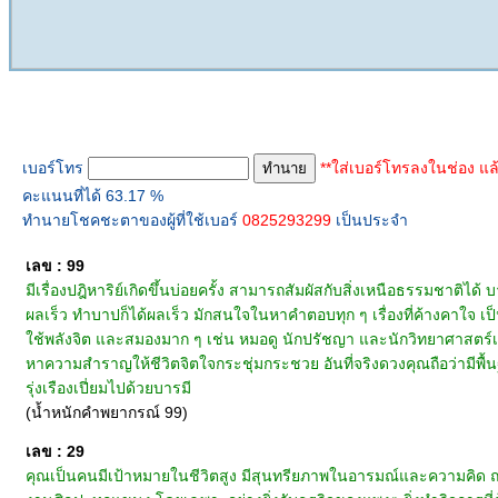
ทำนายเบอร์โทร
เบอร์โทร
**ใส่เบอร์โทรลงในช่อง แล
คะแนนที่ได้ 63.17 %
ทำนายโชคชะตาของผู้ที่ใช้เบอร์
0825293299
เป็นประจำ
เลข : 99
มีเรื่องปฎิหาริย์เกิดขึ้นบ่อยครั้ง สามารถสัมผัสกับสิ่งเหนือธรรมชาติไ
ผลเร็ว ทำบาปก็ได้ผลเร็ว มักสนใจในหาคำตอบทุก ๆ เรื่องที่ค้างคาใจ เป็น
ใช้พลังจิต และสมองมาก ๆ เช่น หมอดู นักปรัชญา และนักวิทยาศาสตร์เ
หาความสำราญให้ชีวิตจิตใจกระชุ่มกระชวย อันที่จริงดวงคุณถือว่ามีพื้นฐ
รุ่งเรืองเปี่ยมไปด้วยบารมี
(น้ำหนักคำพยากรณ์ 99)
เลข : 29
คุณเป็นคนมีเป้าหมายในชีวิตสูง มีสุนทรียภาพในอารมณ์และความคิด ถน