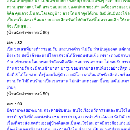
งานศิลปะทุกแขนง โดยเฉพาะอย่างยิ่งกับธุรกิจของแพงๆ ยิ่งทำกิจการที่
ความสุขกายสุขใจดี อาจชอบสะสมของแปลก ของเก่า เครื่องลางของขลัง ไปไ
ก็คือ คุณอาจเป็นคนโลเลอยู่บ้าง อาจโดนชักจูงได้ง่าย ยิ่งมีเงินมีทอง
เป็นคนใจอ่อน เชื่อคนง่าย อาจเสียทรัพย์ให้กับเรื่องที่ไม่ควรจะเสีย 
ก็จะเป็นสุข ...
(น้ำหนักคำพยากรณ์ 80)
เลข : 32
เป็นชุดเลขที่บางตำรายอมรับ และบางตำราไม่รับ ว่าเป็นคู่มงคล แต่ต
พึงระวัง ดังนี้ เจ้าชะตามีโอกาสรวยได้ถ้าขยันขันแข็ง เพราะดวงมีอำนาจบ
ข้ามเข้ามาสนใจมาพละกำลังเหลือเฟือ ชอบการเอาชนะ ไม่ยอมรับการประ
ด้านความรัก จะมีคนเข้ามาหา มารุมชอบมากมาย เสน่ห์แรงอย่างที่สุด แ
มือที่ 3 ได้โดยง่าย ทั้งรู้และไม่รู้ตัว อาจมีโอกาสเสื่อมเสียชื่อเสียด้
ความรัก ไม่มีคนรักมาเป็นเวลานาน ไม่กล้าแสดงออก ขี้อาย แต่ไม่เหมาะกั
ง่ายๆ
(น้ำหนักคำพยากรณ์ 50)
เลข : 93
มีความทะเยอทะยาน กระหายชัยชนะ สนใจเรื่องนวัตกรรมและสนใจในเรื่อ
การทำธุรกิจที่ต้องแข่งขัน เช่น การประมูล การนำเข้า ส่งออก นักกีฬา 
เรื่องที่ควรสังเกตตัวเองอยู่บ้างคือคุณเป็นคนใจร้อน อาจมีดวงต้องแก่งแย
นี้จะเป็นเลขสร้างพลังขับ และกำลังใจในเรื่องงานเป็นอย่างดีที่สุดเลขหนึ