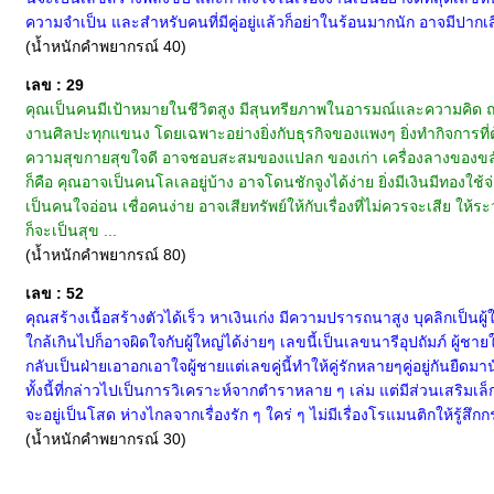
ความจำเป็น และสำหรับคนที่มีคู่อยู่แล้วก็อย่าในร้อนมากนัก อาจมีปากเส
(น้ำหนักคำพยากรณ์ 40)
เลข : 29
คุณเป็นคนมีเป้าหมายในชีวิตสูง มีสุนทรียภาพในอารมณ์และความคิด ถน
งานศิลปะทุกแขนง โดยเฉพาะอย่างยิ่งกับธุรกิจของแพงๆ ยิ่งทำกิจการที่
ความสุขกายสุขใจดี อาจชอบสะสมของแปลก ของเก่า เครื่องลางของขลัง ไปไ
ก็คือ คุณอาจเป็นคนโลเลอยู่บ้าง อาจโดนชักจูงได้ง่าย ยิ่งมีเงินมีทอง
เป็นคนใจอ่อน เชื่อคนง่าย อาจเสียทรัพย์ให้กับเรื่องที่ไม่ควรจะเสีย 
ก็จะเป็นสุข ...
(น้ำหนักคำพยากรณ์ 80)
เลข : 52
คุณสร้างเนื้อสร้างตัวได้เร็ว หาเงินเก่ง มีความปรารถนาสูง บุคลิกเป็นผู
ใกล้เกินไปก็อาจผิดใจกับผู้ใหญ่ได้ง่ายๆ เลขนี้เป็นเลขนารีอุปถัมภ์ ผู้ชาย
กลับเป็นฝ่ายเอาอกเอาใจผู้ชายแต่เลขคู่นี้ทำให้คู่รักหลายๆคู่อยู่กันยืด
ทั้งนี้ที่กล่าวไปเป็นการวิเคราะห์จากตำราหลาย ๆ เล่ม แต่มีส่วนเสริมเ
จะอยู่เป็นโสด ห่างไกลจากเรื่องรัก ๆ ใคร่ ๆ ไม่มีเรื่องโรแมนติกให้รู้สึ
(น้ำหนักคำพยากรณ์ 30)