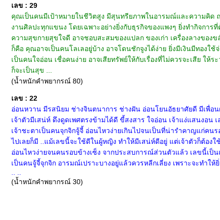
เลข : 29
คุณเป็นคนมีเป้าหมายในชีวิตสูง มีสุนทรียภาพในอารมณ์และความคิด ถน
งานศิลปะทุกแขนง โดยเฉพาะอย่างยิ่งกับธุรกิจของแพงๆ ยิ่งทำกิจการที่
ความสุขกายสุขใจดี อาจชอบสะสมของแปลก ของเก่า เครื่องลางของขลัง ไปไ
ก็คือ คุณอาจเป็นคนโลเลอยู่บ้าง อาจโดนชักจูงได้ง่าย ยิ่งมีเงินมีทอง
เป็นคนใจอ่อน เชื่อคนง่าย อาจเสียทรัพย์ให้กับเรื่องที่ไม่ควรจะเสีย 
ก็จะเป็นสุข ...
(น้ำหนักคำพยากรณ์ 80)
เลข : 22
อ่อนหวาน มีรสนิยม ช่างจินตนาการ ช่างฝัน อ่อนโยนอัธยาศัยดี มีเพื่
เจ้าตัวมีเสน่ห์ ดึงดูดเพศตรงข้ามได้ดี ขี้สงสาร ใจอ่อน เจ้าแง่แสนงอน เล
เจ้าชะตาเป็นคนจุกจิกจู้จี้ อ่อนไหวง่ายเกินไปจนเป็นที่น่ารำคาญแก่คน
ไปเลยก็มี ..แม้เลขนี้จะใช้ดีในผู้หญิง ทำให้มีเสน่ห์ดีอยู่ แต่เจ้าตั
อ่อนไหวง่ายจนคนรอบข้างเซ็ง จากประสบการณ์ส่วนตัวแล้ว เลขนี้เป็นเล
เป็นคนจู้จี้จุกจิก อารมณ์เปราะบางอยู่แล้วควรหลีกเลี่ยง เพราะจะทำให้
.. ..
(น้ำหนักคำพยากรณ์ 30)