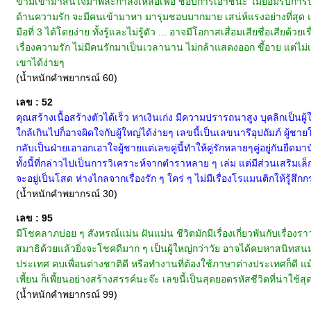
ข้ามเข้ามาสนใจมาพละกำลังเหลือเฟือ ชอบการเอาชนะ ไม่ยอมรับการประ
ด้านความรัก จะมีคนเข้ามาหา มารุมชอบมากมาย เสน่ห์แรงอย่างที่สุด แ
มือที่ 3 ได้โดยง่าย ทั้งรู้และไม่รู้ตัว ... อาจมีโอกาสเสื่อมเสียชื่อเส
เรื่องความรัก ไม่มีคนรักมาเป็นเวลานาน ไม่กล้าแสดงออก ขี้อาย แต่ไม่เห
เขาได้ง่ายๆ
(น้ำหนักคำพยากรณ์ 60)
เลข : 52
คุณสร้างเนื้อสร้างตัวได้เร็ว หาเงินเก่ง มีความปรารถนาสูง บุคลิกเป็นผู
ใกล้เกินไปก็อาจผิดใจกับผู้ใหญ่ได้ง่ายๆ เลขนี้เป็นเลขนารีอุปถัมภ์ ผู้ชาย
กลับเป็นฝ่ายเอาอกเอาใจผู้ชายแต่เลขคู่นี้ทำให้คู่รักหลายๆคู่อยู่กันยืด
ทั้งนี้ที่กล่าวไปเป็นการวิเคราะห์จากตำราหลาย ๆ เล่ม แต่มีส่วนเสริมเ
จะอยู่เป็นโสด ห่างไกลจากเรื่องรัก ๆ ใคร่ ๆ ไม่มีเรื่องโรแมนติกให้รู้สึ
(น้ำหนักคำพยากรณ์ 30)
เลข : 95
มีโชคลาภบ่อย ๆ สังหรณ์แม่น ฝันแม่น ชีวิตมักมีเรื่องเกี่ยวพันกับเรื่องรา
สมาธิด้วยแล้วยิ่งจะโชคดีมาก ๆ เป็นผู้ใหญ่กว่าวัย อาจได้คบหาสนิทสนมกับบ
ประเทศ คบเพื่อนต่างชาติดี หรือทำงานที่ต้องใช้ภาษาต่างประเทศก็ดี 
เพี้ยน ก็เพี้ยนอย่างสร้างสรรค์นะจ๊ะ เลขนี้เป็นสุดยอดรหัสชีวิตที่น่าใช้สุด
(น้ำหนักคำพยากรณ์ 99)