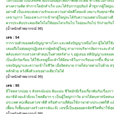
โลกในแง่ดี เป็นเลขที่ช่วยปรับสมดุลให้สภาพจิตใจได้ดี ทำให้มีโอกาสแล
ทางความคิด ทำการใดมักสำเร็จ และได้รับการอุปถัมภ์ ค้ำชูจากผู้ใหญ่แ
อย่างดี เป็นเลขแห่งความรักและความสามัคคีโดยแท้ เหมาะกับทุกอาชีพ
เลขานุการ โดยเฉพาะการเข้าหาผู้ใหญ่จะได้รับความเมตตาเป็นอย่างดี นับเ
ควรประคับประคองจิตใจไม่ให้อ่อนไหวเกินไป ใจอ่อนเกินไป รักง่ายเกินไป
(น้ำหนักคำพยากรณ์ 98)
เลข : 54
การรวมตัวของพลังปัญญาทางโลก และพลังปัญญาเหนือโลก ผู้ใดได้ใช้เลข
เสมอจึงไม่ค่อยถูกปฏิเสธจากผู้หลักผู้ใหญ่ สามารถบริหารจัดการและลำดับค
พลังแห่งการแสวงหาคำตอบในศาสตร์ต่าง ๆ อยู่เสมอ สติปัญญาแหลมคม 
เป็นเด็กวัยเรียน ได้ใช้เลขคู่นี้จะทำให้มีสมาธิในการเรียนมากขึ้น ที่น
แห่งปัญญาและความเข้าใจชีวิต เมื่อจิตสบาย กายก็สบายตามไปด้วย สรุปเ
หลักด้วย หวังพึ่งตัวเลขอย่างเดียวไม่ได้
(น้ำหนักคำพยากรณ์ 99)
เลข : 95
มีโชคลาภบ่อย ๆ สังหรณ์แม่น ฝันแม่น ชีวิตมักมีเรื่องเกี่ยวพันกับเรื่องรา
สมาธิด้วยแล้วยิ่งจะโชคดีมาก ๆ เป็นผู้ใหญ่กว่าวัย อาจได้คบหาสนิทสนมกับบ
ประเทศ คบเพื่อนต่างชาติดี หรือทำงานที่ต้องใช้ภาษาต่างประเทศก็ดี 
เพี้ยน ก็เพี้ยนอย่างสร้างสรรค์นะจ๊ะ เลขนี้เป็นสุดยอดรหัสชีวิตที่น่าใช้สุด
(น้ำหนักคำพยากรณ์ 99)