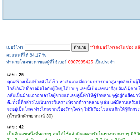
ทำนายเบอร์โทร
เบอร์โทร
**ใส่เบอร์โทรลงในช่อง แล
คะแนนที่ได้ 84.17 %
ทำนายโชคชะตาของผู้ที่ใช้เบอร์
0907995425
เป็นประจำ
เลข : 25
คุณสร้างเนื้อสร้างตัวได้เร็ว หาเงินเก่ง มีความปรารถนาสูง บุคลิกเป็นผู
ใกล้เกินไปก็อาจผิดใจกับผู้ใหญ่ได้ง่ายๆ เลขนี้เป็นเลขนารีอุปถัมภ์ ผู้ชาย
กลับเป็นฝ่ายเอาอกเอาใจผู้ชายแต่เลขคู่นี้ทำให้คู่รักหลายๆคู่อยู่กันยื
ดี..ทั้งนี้ที่กล่าวไปเป็นการวิเคราะห์จากตำราหลายๆเล่ม แต่มีส่วนเสริ
จะอยู่เป็นโสด ห่างไกลจากเรื่องรักๆใคร่ๆ ไม่มีเรื่องโรแมนติกให้รู้สึกกร
(น้ำหนักคำพยากรณ์ 30)
เลข : 42
เป็นอีกเลขหนึ่งที่หลายๆ คนได้ใช้แล้วมีผลตอบรับในทางบวกมากๆ มีชีวิตท