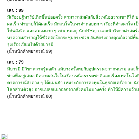
เลข : 99
มีเรื่องปฎิหาริย์เกิดขึ้นบ่อยครั้ง สามารถสัมผัสกับสิ่งเหนือธรรมชาติไ
ผลเร็ว ทำบาปก็ได้ผลเร็ว มักสนใจในหาคำตอบทุก ๆ เรื่องที่ค้างคาใจ เป็น
ใช้พลังจิต และสมองมาก ๆ เช่น หมอดู นักปรัชญา และนักวิทยาศาสตร์เ
หาความสำราญให้ชีวิตจิตใจกระชุ่มกระชวย อันที่จริงดวงคุณถือว่ามีพื้นฐ
รุ่งเรืองเปี่ยมไปด้วยบารมี
(น้ำหนักคำพยากรณ์ 99)
เลข : 79
มีบารมี มีวิชาความรู้พอตัว แม้บางครั้งพบกับอุปสรรคขวากหนาม และก็พอจ
ข้างทึ่งอยู่เสมอ มีความสนใจในเรื่องเหนือธรรมชาติและเรื่องเทคโนโลย
คาดการณ์สิ่งต่าง ๆ ได้แม่นยำ เหมาะกับการลงทุนในธุรกิจเครือข่าย 
โลกส่วนตัวสูง อาจแปลกแยกออกจากสังคมในบางครั้ง ทำให้มีความว้าเห
(น้ำหนักคำพยากรณ์ 80)
หน้าแรก
|
ทำนายเบอร์
|
วิธีการชำระเงิน
|
ติดต่