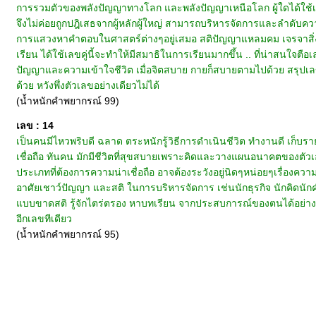
การรวมตัวของพลังปัญญาทางโลก และพลังปัญญาเหนือโลก ผู้ใดได้ใช้เล
จึงไม่ค่อยถูกปฎิเสธจากผู้หลักผู้ใหญ่ สามารถบริหารจัดการและลำดับความค
การแสวงหาคำตอบในศาสตร์ต่างๆอยู่เสมอ สติปัญญาแหลมคม เจรจาสิ่งใ
เรียน ได้ใช้เลขคู่นี้จะทำให้มีสมาธิในการเรียนมากขึ้น .. ที่น่าสนใจตื
ปัญญาและความเข้าใจชีวิต เมื่อจิตสบาย กายก็สบายตามไปด้วย สรุปเลขคู
ด้วย หวังพึ่งตัวเลขอย่างเดียวไม่ได้
(น้ำหนักคำพยากรณ์ 99)
เลข : 14
เป็นคนมีไหวพริบดี ฉลาด ตระหนักรู้วิธีการดำเนินชีวิต ทำงานดี เก็บราย
เชื่อถือ ทันคน มักมีชีวิตที่สุขสบายเพราะคิดและวางแผนอนาคตของต
ประเภทที่ต้องการความน่าเชื่อถือ อาจต้องระวังอยู่นิดๆหน่อยๆเรื่องความเ
อาศัยเชาว์ปัญญา และสติ ในการบริหารจัดการ เช่นนักธุรกิจ นักคิดน
แบบขาดสติ รู้จักไตร่ตรอง หาบทเรียน จากประสบการณ์ของตนได้อย่างทันเ
อีกเลขทีเดียว
(น้ำหนักคำพยากรณ์ 95)
หน้าแรก
|
ทำนายเบอร์
|
วิธีการชำระเงิน
|
ติดต่