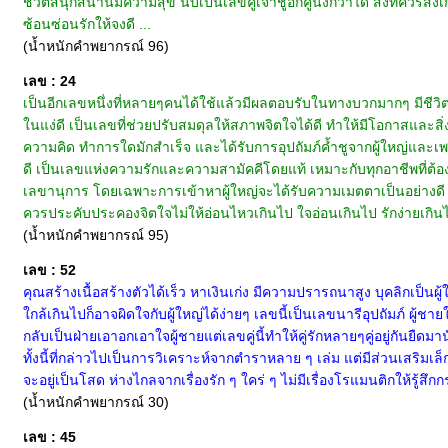
ชีวิตสนุกสนานมีความสุข นับเป็นเลขคู่เจ้าชู้อีกคู่นึงก็ว่าได้ สิ่งที่ค
ซ้อนซ่อนรักให้จงดี ...
(น้ำหนักคำพยากรณ์ 96)
เลข : 24
เป็นอีกเลขหนึ่งที่หลายๆคนได้ใช้แล้วมีผลตอบรับในทางบวกมากๆ มีชีวิตท
ในแง่ดี เป็นเลขที่ช่วยปรับสมดุลให้สภาพจิตใจได้ดี ทำให้มีโอกาสและสิ
ความคิด ทำการใดมักสำเร็จ และได้รับการอุปถัมภ์ค้ำชูจากผู้ใหญ่และเพ
ดี เป็นเลขแห่งความรักและความสามัคคีโดยแท้ เหมาะกับทุกอาชีพที่ต้
เลขานุการ โดยเฉพาะการเข้าหาผู้ใหญ่จะได้รับความเมตตาเป็นอย่างดี นับเ
ควรประคับประคองจิตใจไม่ให้อ่อนไหวเกินไป ใจอ่อนเกินไป รักง่ายเกินไป
(น้ำหนักคำพยากรณ์ 95)
เลข : 52
คุณสร้างเนื้อสร้างตัวได้เร็ว หาเงินเก่ง มีความปรารถนาสูง บุคลิกเป็นผู
ใกล้เกินไปก็อาจผิดใจกับผู้ใหญ่ได้ง่ายๆ เลขนี้เป็นเลขนารีอุปถัมภ์ ผู้ชาย
กลับเป็นฝ่ายเอาอกเอาใจผู้ชายแต่เลขคู่นี้ทำให้คู่รักหลายๆคู่อยู่กันยืด
ทั้งนี้ที่กล่าวไปเป็นการวิเคราะห์จากตำราหลาย ๆ เล่ม แต่มีส่วนเสริมเ
จะอยู่เป็นโสด ห่างไกลจากเรื่องรัก ๆ ใคร่ ๆ ไม่มีเรื่องโรแมนติกให้รู้สึ
(น้ำหนักคำพยากรณ์ 30)
เลข : 45