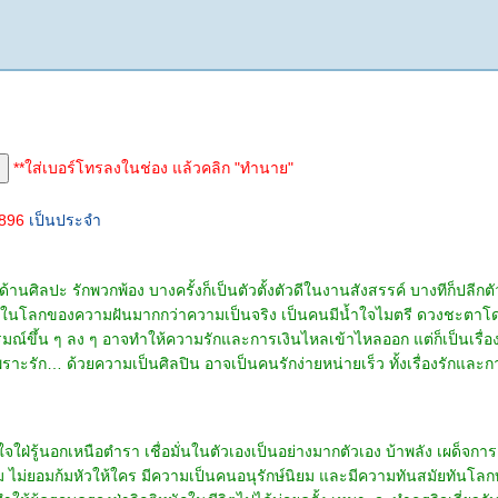
**ใส่เบอร์โทรลงในช่อง แล้วคลิก "ทำนาย"
7896
เป็นประจำ
้านศิลปะ รักพวกพ้อง บางครั้งก็เป็นตัวตั้งตัวดีในงานสังสรรค์ บางทีก็ปลีกตั
ในโลกของความฝันมากกว่าความเป็นจริง เป็นคนมีน้ำใจไมตรี ดวงชะตาโดดเด่น
์ขึ้น ๆ ลง ๆ อาจทำให้ความรักและการเงินไหลเข้าไหลออก แต่ก็เป็นเรื่องน่าแป
ราะรัก… ด้วยความเป็นศิลปิน อาจเป็นคนรักง่ายหน่ายเร็ว ทั้งเรื่องรักและกา
ใฝ่รู้นอกเหนือตำรา เชื่อมั่นในตัวเองเป็นอย่างมากตัวเอง บ้าพลัง เผด็จกา
่ยม ไม่ยอมก้มหัวให้ใคร มีความเป็นคนอนุรักษ์นิยม และมีความทันสมัยทันโล