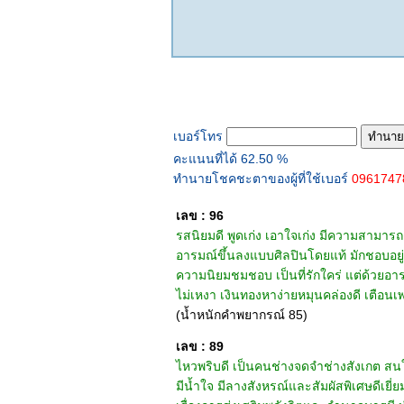
ทำนายเบอร์โทร
เบอร์โทร
คะแนนที่ได้ 62.50 %
ทำนายโชคชะตาของผู้ที่ใช้เบอร์
096174
เลข : 96
รสนิยมดี พูดเก่ง เอาใจเก่ง มีความสามารถด
อารมณ์ขึ้นลงแบบศิลปินโดยแท้ มักชอบอยู่
ความนิยมชมชอบ เป็นที่รักใคร่ แต่ด้วยอารมณ
ไม่เหงา เงินทองหาง่ายหมุนคล่องดี เตือนเพ
(น้ำหนักคำพยากรณ์ 85)
เลข : 89
ไหวพริบดี เป็นคนช่างจดจำช่างสังเกต สนใจ
มีน้ำใจ มีลางสังหรณ์และสัมผัสพิเศษดีเยี